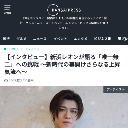
MENU
日常をエンタメに！関西からおもろい情報を発信するメディア！旅
行・グルメ・ニュース・イベント・エンタメ・ビジネス情報をお届け
します。
旅行
グルメ
ニュース
イベント
エンタメ
ビジネス書
関プレ
HOME
アーティスト
【インタビュー】新浜レオンが語る「唯一無
二」への挑戦 ～新時代の幕開けさらなる上昇
気流へ～
2026年2月16日
アーティスト