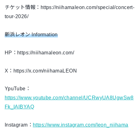
チケット情報：https://niihamaleon.com/special/concert-
tour-2026/
新浜レオン Information
HP：https://niihamaleon.com/
X：https://x.com/niihamaLEON
YpuTube：
https://www.youtube.com/channel/UCRwyUA8UgwSw8
Fk_IAlBYAQ
Instagram：
https://www.instagram.com/leon_niihama