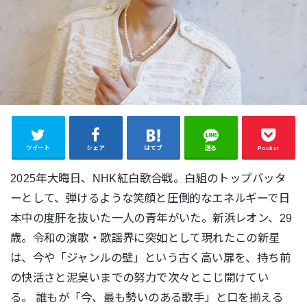
ツイート
シェア
はてブ
送る
Pocket
2025年大晦日、NHK紅白歌合戦。白組のトップバッタ
ーとして、弾けるような笑顔と圧倒的なエネルギーで日
本中の度肝を抜いた一人の青年がいた。新浜レオン、29
歳。
令和の演歌・歌謡界に突如として現れたこの新星
は、今や「ジャンルの壁」という古く高い扉を、持ち前
の快活さと泥臭いまでの努力で次々とこじ開けてい
る。
誰もが「今、最も勢いのある歌手」と口を揃える