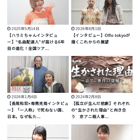
2025年5月14日
2026年8月1日
【ハラミちゃんインタビュ
【インタビュー】Offo tokyoが
ー】“名曲配達人”が届ける6年
描くこれからの展望
目の進化！全国ツア…
2026年1月4日
2024年2月8日
【長尾和宏×毎熊克哉インタビュ
【孤立が生んだ悲劇】それぞれ
ー】「一人称」で死ねない国、
の“生かされた理由”と向き合
日本。なぜ私た…
う 京アニ殺人事…