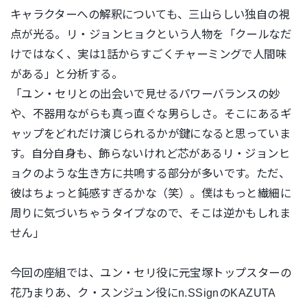
キャラクターへの解釈についても、三山らしい独自の視
点が光る。
リ・ジョンヒョクという人物を「クールなだ
けではなく、
実は1話からすごくチャーミングで人間味
がある」と分析する。
「ユン・セリとの出会いで見せるパワーバランスの妙
や、
不器用ながらも真っ直ぐな男らしさ。
そこにあるギ
ャップをどれだけ演じられるかが鍵になると思ってい
ま
す。自分自身も、飾らないけれど芯があるリ・
ジョンヒ
ョクのような生き方に共鳴する部分が多いです。ただ、
彼はちょっと鈍感すぎるかな（笑）。
僕はもっと繊細に
周りに気づいちゃうタイプなので、
そこは逆かもしれま
せん」
今回の座組では、ユン・
セリ役に元宝塚トップスターの
花乃まりあ、ク・
スンジュン役にn.SSignのKAZUTA