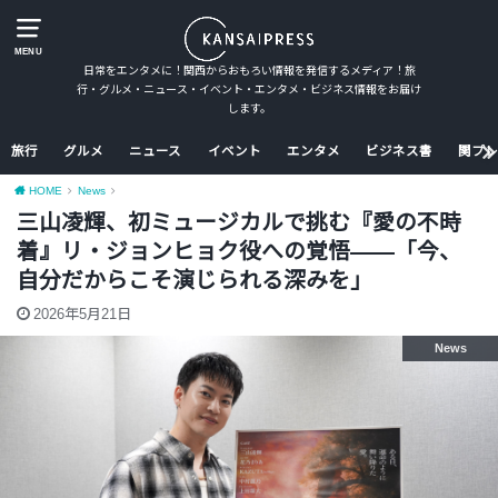
MENU
日常をエンタメに！関西からおもろい情報を発信するメディア！旅
行・グルメ・ニュース・イベント・エンタメ・ビジネス情報をお届け
します。
旅行
グルメ
ニュース
イベント
エンタメ
ビジネス書
関プレ
HOME
News
三山凌輝、初ミュージカルで挑む『愛の不時
着』リ・ジョンヒョク役への覚悟――「今、
自分だからこそ演じられる深みを」
2026年5月21日
News