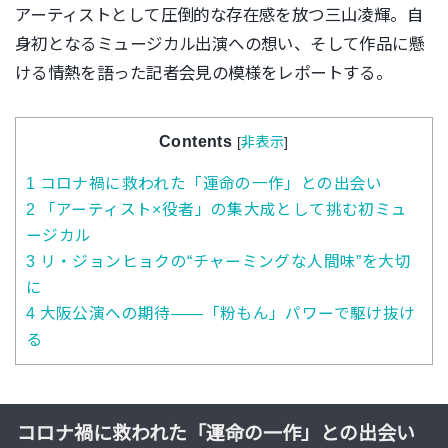
アーティストとして圧倒的な存在感を放つ三山凌輝。
自
身初となるミュージカル出演への想い、
そして作品に懸
ける情熱を語った記者会見の模様をレポートする。
Contents
[
非表示
]
1
コロナ禍に救われた「運命の一作」との出会い
2
「アーティスト×役者」の集大成として挑む初ミュ
ージカル
3
リ・ジョンヒョクの“チャーミングな人間味”を大切
に
4
大阪公演への期待――「粉もん」パワーで駆け抜け
る
コロナ禍に救われた「運命の一作」との出会い