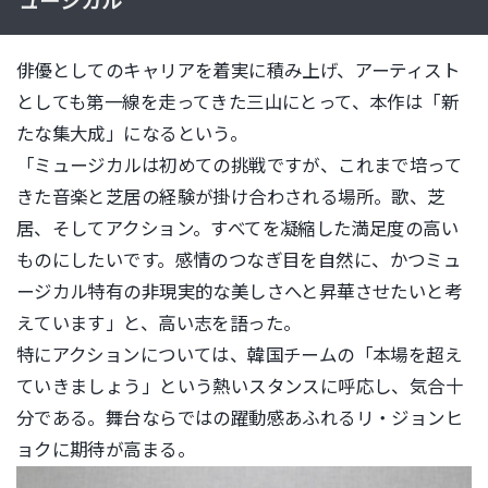
ュージカル
俳優としてのキャリアを着実に積み上げ、
アーティスト
としても第一線を走ってきた三山にとって、本作は「
新
たな集大成」になるという。
「ミュージカルは初めての挑戦ですが、
これまで培って
きた音楽と芝居の経験が掛け合わされる場所。歌、
芝
居、そしてアクション。
すべてを凝縮した満足度の高い
ものにしたいです。
感情のつなぎ目を自然に、
かつミュ
ージカル特有の非現実的な美しさへと昇華させたいと考
え
ています」と、高い志を語った。
特にアクションについては、韓国チームの「
本場を超え
ていきましょう」という熱いスタンスに呼応し、
気合十
分である。舞台ならではの躍動感あふれるリ・
ジョンヒ
ョクに期待が高まる。