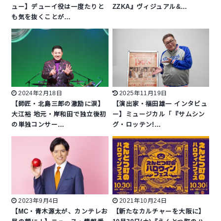
ュー】デューイ役は一度たりと
ZZKA』ヴィジュアル&…
も気を抜くことが…
2024年2月18日
2025年11月19日
【師匠・北島三郎の激励に涙】
【演出家・福田雄一 インタビュ
大江裕 地元・岸和田で独立後初
ー】ミュージカル「『サムシン
の単独コンサー…
グ・ロッテン!…
2023年9月4日
2021年10月24日
【MC・青木源太が、カンテレお
【新たなカルチャーを大阪に】