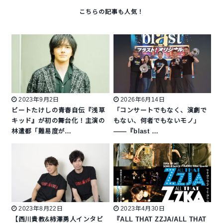
2023年9月2日
2026年6月14日
ビートたけしの青春自伝『浅草
「コンサートでもなく、演劇で
キッド』が初の舞台化！主演の
もない、何者でもないモノ」
林遣都「難易度が…
――『blast …
2023年8月22日
2023年4月30日
【西川貴教&柿澤勇人インタビ
『ALL THAT ZZJA/ALL THAT