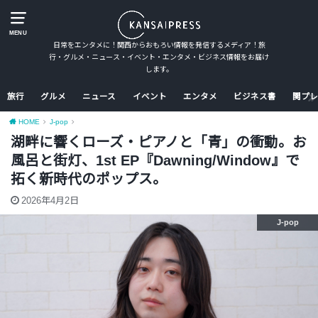
MENU
日常をエンタメに！関西からおもろい情報を発信するメディア！旅
行・グルメ・ニュース・イベント・エンタメ・ビジネス情報をお届け
します。
旅行
グルメ
ニュース
イベント
エンタメ
ビジネス書
関プレ
HOME
J-pop
湖畔に響くローズ・ピアノと「青」の衝動。お
風呂と街灯、1st EP『Dawning/Window』で
拓く新時代のポップス。
2026年4月2日
J-pop