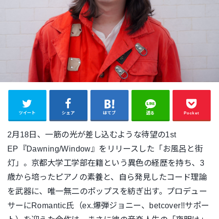
ツイート
シェア
はてブ
送る
Pocket
2月18日、一筋の光が差し込むような待望の1st
EP『Dawning/Window』をリリースした「お風呂と街
灯」。
京都大学工学部在籍という異色の経歴を持ち、3
歳から培ったピアノの素養と、自ら発見したコード理論
を武器に、唯一無二のポップスを紡ぎ出す。プロデュー
サーにRomantic氏（ex.爆弾ジョニー、betcover!!サポー