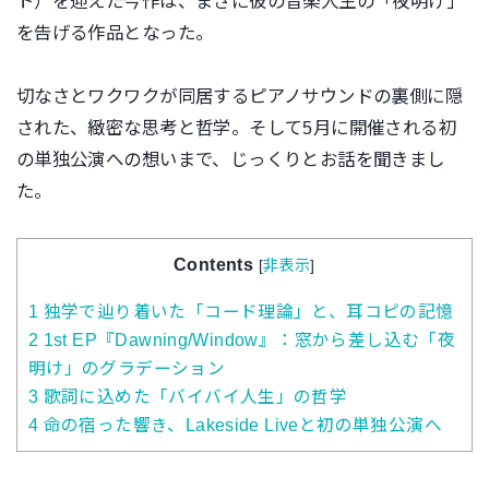
ト）を迎えた今作は、まさに彼の音楽人生の「夜明け」
を告げる作品となった。
切なさとワクワクが同居するピアノサウンドの裏側に隠
された、緻密な思考と哲学。そして5月に開催される初
の単独公演への想いまで、じっくりとお話を聞きまし
た。
Contents
[
非表示
]
1
独学で辿り着いた「コード理論」と、耳コピの記憶
2
1st EP『Dawning/Window』：窓から差し込む「夜
明け」のグラデーション
3
歌詞に込めた「バイバイ人生」の哲学
4
命の宿った響き、Lakeside Liveと初の単独公演へ