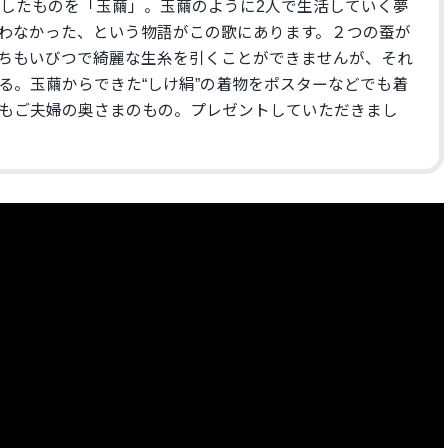
にしたものを「玉繭」。玉繭のように2人で生活していく夢
わなかった、という物語がこの歌にあります。２つの蚕が
ちもいびつで綺麗な生糸を引くことができませんが、それ
る。玉繭からできた“しけ絹”の着物をポスターなどでも着
もご夫婦の奥さまのもの。プレゼントしていただきまし