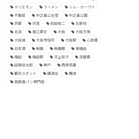
ホリエモン
ラーメン
リム・カーワイ
不動産
中之島公会堂
中之島公園
京都
伏見
前田裕二
北新地
北浜
堀江貴文
大阪
大阪万博
大阪城
大阪市役所
大阪駅
心斎橋
日本酒
映画
映画館
東梅田
梅田
梅田駅
河上桜子
淀屋橋
田端信太郎
神戸
西野亮廣
観光スポット
講演会
難波
高級食パン専門店