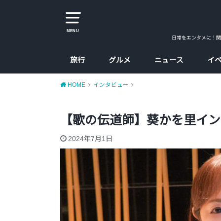
MENU
日常をエンタメに！関
旅行
グルメ
ニュース
イ
大阪
京都
兵庫
奈良
カレー
ラーメン
カフェ
たこ焼、お好み焼
大阪コスパ飯
HOME
インタビュー
【歌の伝道師】葵かを里イン
2024年7月1日