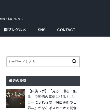
ス情報をお届けします。
関プレグルメ
SNS
CONTACT
facebook
instagram
twitter
youtube
最近の投稿
【体験レポ】「見る・撮る・触
る」で恐怖の裏側に迫る！『ホ
ラーにふれる展―映画美術の世
界―』がなんばスカイオで開催