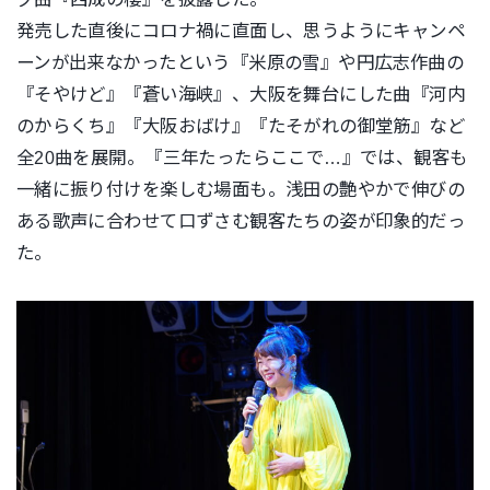
発売した直後にコロナ禍に直面し、思うようにキャンペ
ーンが出来
なかったという『米原の雪』や円広志作曲の
『そやけど』『
蒼い海峡』、大阪を舞台にした曲『河内
のからくち』『
大阪おばけ』『たそがれの御堂筋』など
全20曲を展開。『三年たったらここで…』
では、観客も
一緒に振り付けを楽しむ場面も。浅田の艶やかで伸び
の
ある歌声に合わせて口ずさむ観客たちの姿が印象的だっ
た。