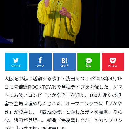
ツイート
シェア
はてブ
送る
Pocket
大阪を中心に活動する歌手・浅田あつこが2023年4月18
日に
阿倍野ROCKTOWNで単独ライブを開催した。
ゲス
トにお笑いコンビ「いかやき」を迎え、100人近くの観
客で
会場は埋め尽くされた。オープニングでは「いかや
き」が登場し、
『西成の櫻』と題した漫才を披露。その
後、浅田が登場し、新曲『
海峡雪しぐれ』のカップリン
グ曲『西成の櫻』を披露した。