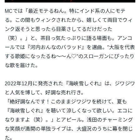
MCでは「最近モテるねん。特にインド系の人にモテ
る。この間も
ウィンクされたから、嬉しくて両目でウィ
ンク返そうと思ったら目
薬さしてるだけだった
（笑）。」と、
茶目っ気たっぷりに語る場面も。アンコ
ールでは『河内おんなのバ
ラッド』を選曲。″大阪を代表
する歌姫になったるね〜〜ん♡”の
スローガンにぴったり
な歌を届けた。
2022年12月に発売された『海峡雪しぐれ』は、ジワジワ
と人
気を博して、好調な売れ行き。
「絶好調なんです！このままジワジワを続けて、夏も
『海峡雪しぐ
れ』を聴いて涼しくなって欲しい。エコに
なりますよ（笑）。」
とアピール。浅田のチャーミング
な笑顔が満開の単独ライブは、大
盛況のうちに幕を閉じ
た。