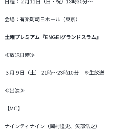
日程：２月11日（日・祝）13時30分～
会場：有楽町朝日ホール（東京）
土曜プレミアム『ENGEIグランドスラム』
≪放送日時≫
３月９日（土） 21時～23時10分 ※生放送
≪出演≫
【MC】
ナインティナイン（岡村隆史、矢部浩之）