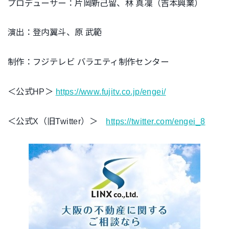
プロデューサー：片岡新己留、林 真凜（吉本興業）
演出：登内翼斗、原 武範
制作：フジテレビ バラエティ制作センター
＜公式HP＞
https://www.fujitv.co.jp/engei/
＜公式X（旧Twitter）＞
https://twitter.com/engei_8