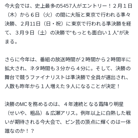
今大会では、史上最多の5457人がエントリー！２月１日
（木）から６日（火）の間に大阪と東京で行われる準々
決勝、２月11日（日・祝）に東京で行われる準決勝を経
て、３月９日（土）の決勝で“もっとも面白い１人”が決
まる。
さらに今年は、番組の放送時間が２時間から２時間半に
拡大され、ネタ時間も３分から４分に。そして、決勝の
舞台で競うファイナリストは準決勝で全員が選出され、
人数も昨年から１人増えた９人になることが決定！
決勝のMCを務めるのは、４年連続となる霜降り明星
（せいや、粗品）＆広瀬アリス。例年以上に白熱した戦
いが期待される今大会で、ピン芸の頂点に輝くのは一体
誰なのか！？