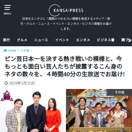
MENU
日常をエンタメに！関西からおもろい情報を発信するメディア！旅
行・グルメ・ニュース・イベント・エンタメ・ビジネス情報をお届け
します。
旅行
グルメ
ニュース
イベント
エンタメ
ビジネス書
関プレ
HOME
その他
ピン芸日本一を決する熱き戦いの模様と、今
もっとも面白い芸人たちが披露するこん身の
ネタの数々を、４時間40分の生放送でお届け!
2024年1月31日
その他