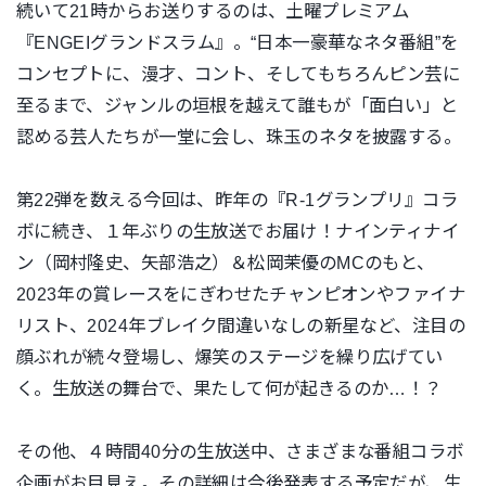
続いて21時からお送りするのは、土曜プレミアム
『ENGEIグランドスラム』。“日本一豪華なネタ番組”を
コンセプトに、漫才、コント、そしてもちろんピン芸に
至るまで、ジャンルの垣根を越えて誰もが「面白い」と
認める芸人たちが一堂に会し、珠玉のネタを披露する。
第22弾を数える今回は、昨年の『R-1グランプリ』コラ
ボに続き、１年ぶりの生放送でお届け！ナインティナイ
ン（岡村隆史、矢部浩之）＆松岡茉優のMCのもと、
2023年の賞レースをにぎわせたチャンピオンやファイナ
リスト、2024年ブレイク間違いなしの新星など、注目の
顔ぶれが続々登場し、爆笑のステージを繰り広げてい
く。生放送の舞台で、果たして何が起きるのか…！？
その他、４時間40分の生放送中、さまざまな番組コラボ
企画がお目見え。その詳細は今後発表する予定だが、生