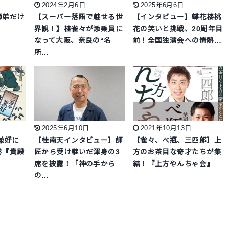
2024年2月6日
2025年6月6日
師弟だけ
【スーパー落語で魅せる世
【インタビュー】蝶花楼桃
界観！】桂雀々が添乗員に
花の笑いと挑戦、20周年目
なって大阪、奈良の“名
前！全国独演会への情熱…
所…
2025年6月10日
2021年10月13日
兼好に
【桂南天インタビュー】師
【雀々、べ瓶、三四郎】上
巻『貴殿
匠から受け継いだ渾身の3
方のお茶目な奇才たちが集
席を披露！「神の手から
結！『上方やんちゃ会』
の…