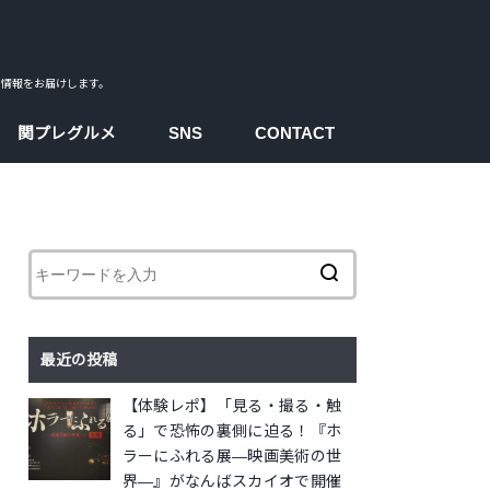
ス情報をお届けします。
関プレグルメ
SNS
CONTACT
facebook
instagram
twitter
youtube
最近の投稿
【体験レポ】「見る・撮る・触
る」で恐怖の裏側に迫る！『ホ
ラーにふれる展―映画美術の世
界―』がなんばスカイオで開催