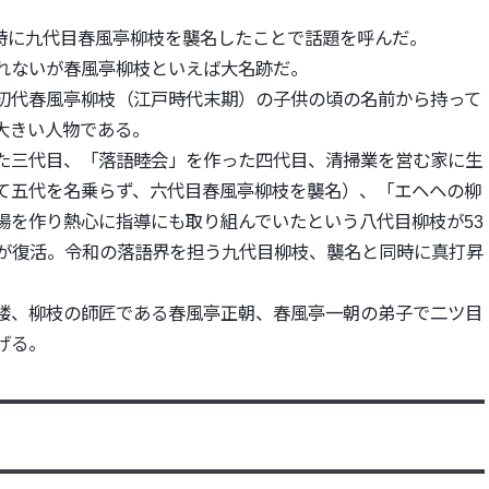
同時に九代目春風亭柳枝を襲名したことで話題を呼んだ。
れないが春風亭柳枝と
いえば大名跡だ。
初代春風亭柳枝（
江戸時代末期）
の子供の頃の名前から持って
大きい人物である。
た三代目、「
落語睦会」を作った四代目、清掃業を営む家に生
て五代を名乗らず、
六代目春風亭柳枝を襲名）、「エヘヘの柳
場を作り熱心に指導にも取り組んでいたという八
代目柳枝が53
が復
活。令和の落語界を担う九代目柳枝、
襲名と同時に真打昇
楼、
柳枝の師匠である春風亭正朝、
春風亭一朝の弟子で二ツ目
げる。