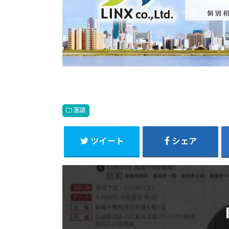
落語
ツイート
シェア