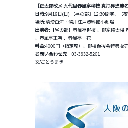
【
正太郎改メ 九代目春風亭柳枝 真打昇進襲
日時
:9月19日(日) 【昼の部】12:30開演、【
場所:
清澄白河・深川江戸資料館小劇場
出演者:
【昼の部】春風亭柳枝 、柳家権太楼 
、春風亭正朝 、春風亭一花
料金
:4000円（指定席）、柳枝後援会特典販
お問い合わせ先
03-3632-5201
文/ごとうまき