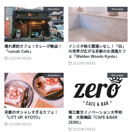
Gourmet
Gourmet
隠れ家的カフェ！カレーが絶品！
インスタ映え間違いなし！「白」
「rumah Cafe」
の世界が広がる京都のお洒落カフ
ェ「Walden Woods Kyoto」
2020年5月8日
2020年5月8日
Gourmet
Gourmet
京都のオシャレすぎるカフェ！
堀江貴文イノベーション大学校
「LITT UP. KYOTO」
発 大阪梅田「CAFE＆BAR
ZERO」
2020年5月8日
2020年5月8日