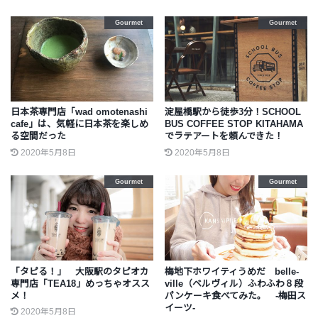
Gourmet
Gourmet
日本茶専門店「wad omotenashi
淀屋橋駅から徒歩3分！SCHOOL
cafe」は、気軽に日本茶を楽しめ
BUS COFFEE STOP KITAHAMA
る空間だった
でラテアートを頼んできた！
2020年5月8日
2020年5月8日
Gourmet
Gourmet
「タピる！」 大阪駅のタピオカ
梅地下ホワイティうめだ belle-
専門店「TEA18」めっちゃオスス
ville（ベルヴィル）ふわふわ８段
メ！
パンケーキ食べてみた。 -梅田ス
イーツ-
2020年5月8日