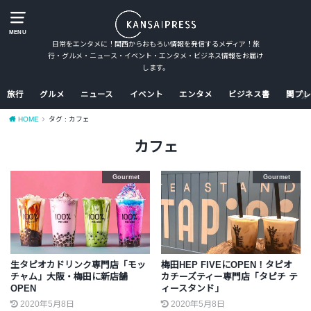
MENU
日常をエンタメに！関西からおもろい情報を発信するメディア！旅
行・グルメ・ニュース・イベント・エンタメ・ビジネス情報をお届け
します。
旅行
グルメ
ニュース
イベント
エンタメ
ビジネス書
関プレ
HOME
タグ : カフェ
カフェ
Gourmet
Gourmet
生タピオカドリンク専門店「モッ
梅田HEP FIVEにOPEN！タピオ
チャム」大阪・梅田に新店舗
カチーズティー専門店「タピチ テ
OPEN
ィースタンド」
2020年5月8日
2020年5月8日