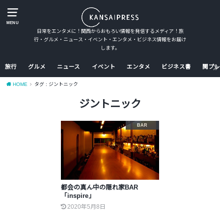
MENU
日常をエンタメに！関西からおもろい情報を発信するメディア！旅
行・グルメ・ニュース・イベント・エンタメ・ビジネス情報をお届け
します。
旅行
グルメ
ニュース
イベント
エンタメ
ビジネス書
関プレ
HOME
タグ : ジントニック
ジントニック
BAR
都会の真ん中の隠れ家BAR
「inspire」
2020年5月8日