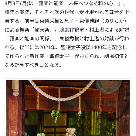
8月8日(月)は「雅楽と能楽―未来へつなぐ和の心―」。
雅楽と能楽、それぞれ次の世代へ受け継がれる舞台を上
演する。前半は東儀秀樹と息子・東儀典親（のりちか）
による舞楽「登天楽」。演劇評論家・村上湛による解説
「雅楽と能楽の関係」、東儀秀樹と村上湛の対談が行わ
れる。後半には2021年、聖徳太子没後1400年を記念し
て作られた新作能「聖徳太子」がおくられ、劇場初演と
なる記念すべき日となる。