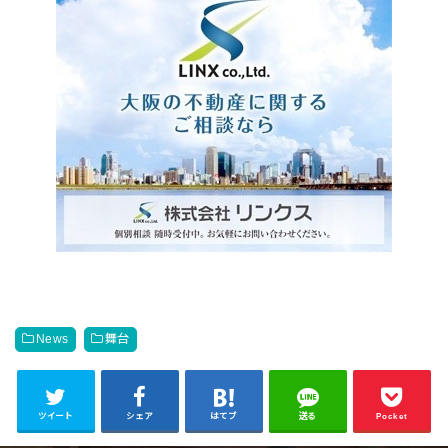
News
舞台
ツイート
シェア
はてブ
送る
Pocket