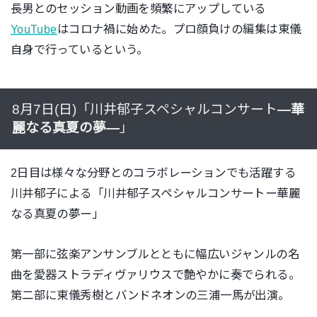
長男とのセッション動画を頻繁にアップしている
YouTube
はコロナ禍に始めた。プロ顔負けの編集は東儀
自身で行っているという。
8月7日(日)「川井郁子スペシャルコンサート
―
華
麗なる真夏の夢
―
」
2日目は様々な分野とのコラボレーションでも活躍する
川井郁子による「川井郁子スペシャルコンサートー華麗
なる真夏の夢ー」
第一部に弦楽アンサンブルとともに幅広いジャンルの名
曲を愛器ストラディヴァリウスで艶やかに奏でられる。
第二部に東儀秀樹とバンドネオンの三浦一馬が出演。