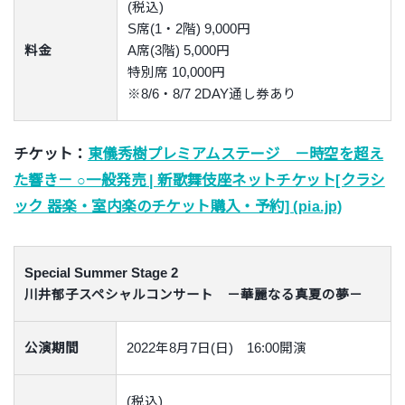
(税込)
S席(1・2階) 9,000円
料金
A席(3階) 5,000円
特別席 10,000円
※8/6・8/7 2DAY通し券あり
チケット：
東儀秀樹プレミアムステージ －時空を超え
た響き－ ○一般発売 | 新歌舞伎座ネットチケット[クラシ
ック 器楽・室内楽のチケット購入・予約] (pia.jp)
Special Summer Stage 2
川井郁子スペシャルコンサート －華麗なる真夏の夢－
公演期間
2022年8月7日(日) 16:00開演
(税込)