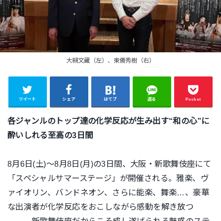
大槻文藏（左）、東儀秀樹（右）
ツイート
シェア
はてブ
送る
Pocket
各ジャンルのトップ達の化学反応が生み出す“和の心”に
酔いしれる至高の3日間
8月6日(土)〜8月8日(月)の3日間、大阪・新歌舞伎座にて
「スペシャルサマーステージ」が開催される。雅楽、ヴ
ァイオリン、バンドネオン、さらに能楽、舞楽…、豪華
な出演者が化学反応をおこしながら感動を解き放つ
――。新歌舞伎座だからこそ成し遂げられる魅惑のステ