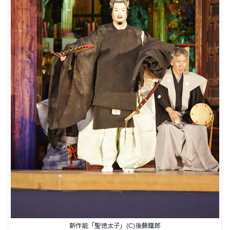
新作能「聖徳太子」(C)後藤鐵郎