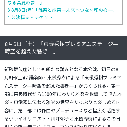
なる真夏の夢―」
3
8月8日(月)「雅楽と能楽―未来へつなぐ和の心―」
4
公演概要・チケット
8月6日（土）「東儀秀樹プレミアムステージ
―
時空を超えた響き
―
」
新歌舞伎座としても新たな試みとなる本公演、初日の8
月6日(土)は雅楽師・東儀秀樹による「東儀秀樹プレミア
ムステージ―時空を超えた響き―」がおくられる。第一
部に奈良時代から1300年にわたり雅楽を世襲してきた雅
楽・東儀家に伝わる雅楽の世界をたっぷりと楽しめる内
容に。第二部には作曲やプロデュースなど幅広く活躍す
るヴァイオリニスト・川井郁子と東儀秀樹によるこの日