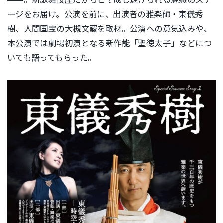
ージをお届け。公演を前に、出演者の雅楽師・東儀秀
樹、人間国宝の大槻文藏を取材。公演への意気込みや、
本公演では劇場初演となる新作能「聖徳太子」などにつ
いても語ってもらった。