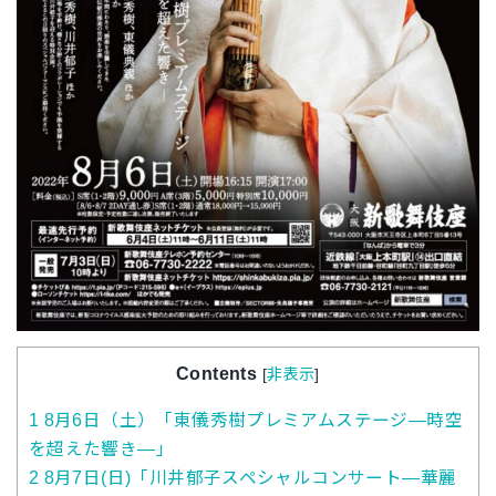
Contents
[
非表示
]
1
8月6日（土）「東儀秀樹プレミアムステージ―時空
を超えた響き―」
2
8月7日(日)「川井郁子スペシャルコンサート―華麗