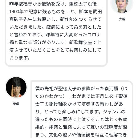
昨年叡福寺から依頼を受け、聖徳太子没後
1400年で記念に残るものを…と、脚本を武田
真砂子先生にお願いし、新作能をつくらせて
大槻
いただきました。疫病によって命を落とした
と言われており、昨年特に大変だったコロナ
禍と重なる部分があります。新歌舞伎座で上
演させていただくことをとても楽しみにして
おります。
僕の先祖が聖徳太子の参謀だった秦河勝（は
たのかわかつ）。わが家では正月に必ず聖徳
太子の掛け軸をかけて演奏する習わしがあ
東儀
り、とっても楽しみにしてます。ジャンルの
違ったものを同時に上演することはとても効
果的。能楽と雅楽によって互いの理解度が深
まり、文化の違いや価値観を相互に理解でき