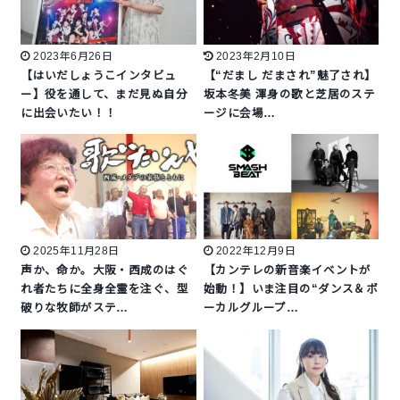
2023年6月26日
2023年2月10日
【はいだしょうこインタビュ
【“だまし だまされ”魅了され】
ー】役を通して、まだ見ぬ自分
坂本冬美 渾身の歌と芝居のステ
に出会いたい！！
ージに会場…
2025年11月28日
2022年12月9日
声か、命か。大阪・西成のはぐ
【カンテレの新音楽イベントが
れ者たちに全身全霊を注ぐ、型
始動！】いま注目の“ダンス＆ボ
破りな牧師がステ…
ーカルグループ…