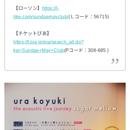
【ローソン】
https://l-
tike.com/sundaemayclub/
(
Ｌコード：
56715)
【チケットぴあ】
https://t.pia.jp/pia/search_all.do?
kw=Sundae+May+Club
(P
コード：
308-685 )