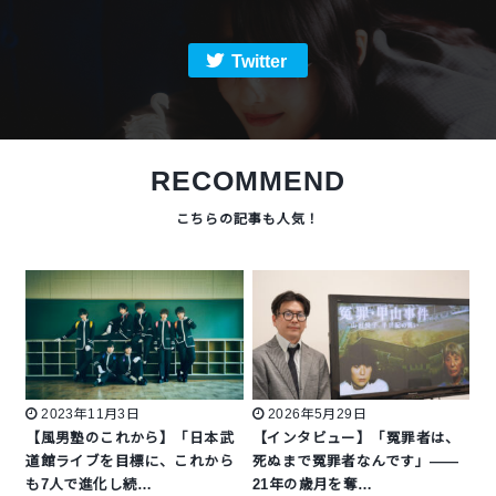
Twitter
RECOMMEND
2023年11月3日
2026年5月29日
【風男塾のこれから】「日本武
【インタビュー】「冤罪者は、
道館ライブを目標に、これから
死ぬまで冤罪者なんです」——
も7人で進化し続…
21年の歳月を奪…