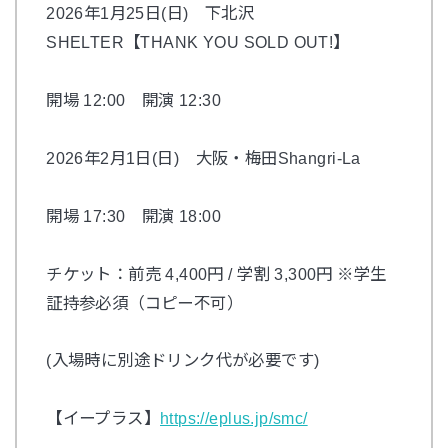
2026
年
1
月
25
日
(
日
)
下北沢
SHELTER
【
THANK YOU SOLD OUT!
】
開場
12:00
開演
12:30
2026
年
2
月
1
日
(
日
)
大阪・梅田
Shangri-La
開場
17:30
開演
18:00
チケット：前売
4,400
円
/
学割
3,300
円
※
学生
証持参必須（コピー不可）
(
入場時に別途ドリンク代が必要です
)
【イープラス】
https://eplus.jp/smc/