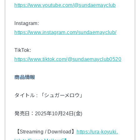
https://www.youtube.com/@sundaemayclub
Instagram:
https://www.instagram.com/sundaemayclub/
TikTok:
https://www.tiktok.com/@sundaemayclub0520
商品情報
タイトル
:
「シュガーメロウ」
発売日：
2025
年
10
月
24
日
(
金
)
【Streaming / Download】
https://ura-koyuki.