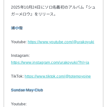
2025
年
10
月
24
日にソロ名義初のアルバム『シュ
ガーメロウ』をリリース。
浦小雪
Youtube:
https://www.youtube.com/@urakoyuki
Instagram:
https://www.instagram.com/urakoyuki/?hl=ja
TikTok:
https://www.tiktok.com/@totemoyoine
Sundae May Club
Youtube: