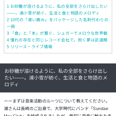
1
お砂糖が溶けるように、私の全部をさらけ出したい
――。浦小雪が紡ぐ、生活と食と物語のメロディ
2
10代の「青い痛み」をパッケージした名刺代わりの
一冊
3
「食」と「本」が繋ぐ、シュガーでメロウな世界観
4
憧れの存在と同じレコード会社で。抱く夢は武道館
5
リリース・ライブ情報
お砂糖が溶けるように、私の全部をさらけ出し
たい――。浦小雪が紡ぐ、生活と食と物語のメ
ロディ
ーーまずは音楽活動のルーツについて教えてください。
浦さんは長崎のご出身で、大学時代にバンド「Sundae