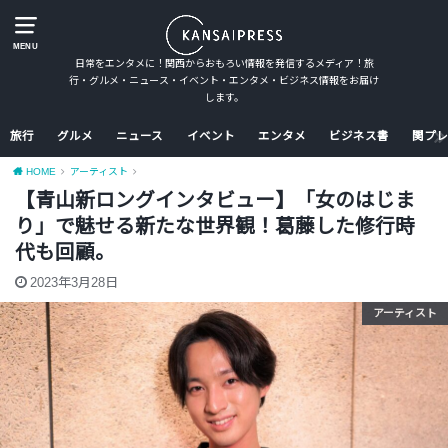
MENU
日常をエンタメに！関西からおもろい情報を発信するメディア！旅
行・グルメ・ニュース・イベント・エンタメ・ビジネス情報をお届け
します。
旅行
グルメ
ニュース
イベント
エンタメ
ビジネス書
関プレ
HOME
アーティスト
【青山新ロングインタビュー】「女のはじま
り」で魅せる新たな世界観！葛藤した修行時
代も回顧。
2023年3月28日
アーティスト