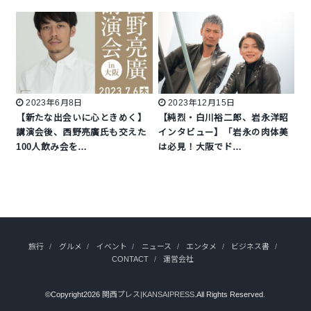
2023年6月8日
2023年12月15日
【新たな出会いに心ときめく】
【純烈・白川裕二郎、岩永洋昭
講演会後、西野亮廣氏も交えた
インタビュー】「岩永の肉体美
100人飲み会を…
は必見！大阪でド…
旅行
グルメ
イベント
ニュース
エンタメ
ビジネス書
CONTACT
運営会社
©Copyright2026
関西プレス|KANSAIPRESS
.All Rights Reserved.