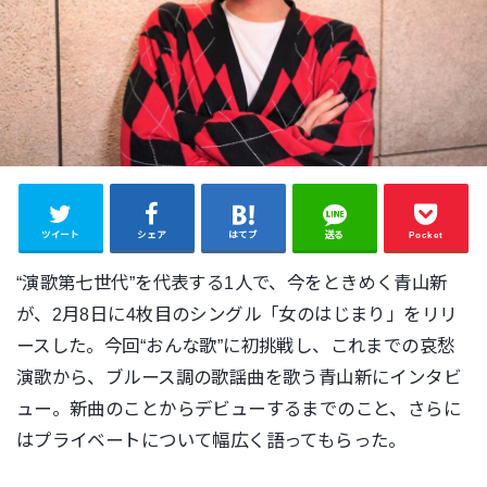
ツイート
シェア
はてブ
送る
Pocket
“演歌第七世代”を代表する1人で、今をときめく青山新
が、2月8日に4枚目のシングル「女のはじまり」をリリ
ースした。今回“おんな歌”に初挑戦し、これまでの哀愁
演歌から、ブルース調の歌謡曲を歌う青山新にインタビ
ュー。新曲のことからデビューするまでのこと、さらに
はプライベートについて幅広く語ってもらった。