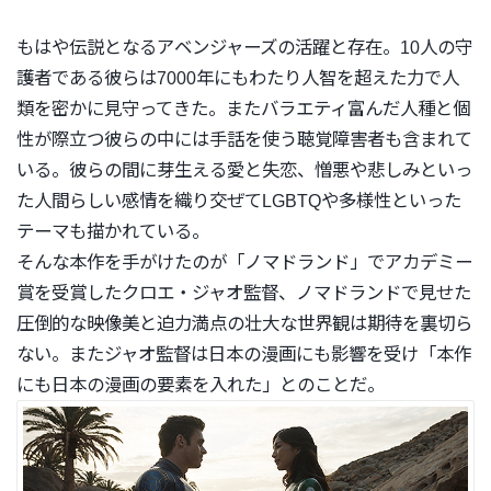
もはや伝説となるアベンジャーズの活躍と存在。
10人の守
護者である彼らは7000年にもわたり人智を超えた力
で人
類を密かに見守ってきた。
またバラエティ富んだ人種と個
性が際立つ彼らの中には手話を使う
聴覚障害者も含まれて
いる。彼らの間に芽生える愛と失恋、
憎悪や悲しみといっ
た人間らしい感情を織り交ぜてLGBTQや多
様性といった
テーマも描かれている。
そんな本作を手がけたのが「ノマドランド」
でアカデミー
賞を受賞したクロエ・ジャオ監督、
ノマドランドで見せた
圧倒的な映像美と迫力満点の壮大な世界観は
期待を裏切ら
ない。またジャオ監督は日本の漫画にも影響を受け「
本作
にも日本の漫画の要素を入れた」とのことだ。