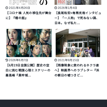
2021年4月26日
2026年1月4日
【コロナ禍 人気の移住先が舞台
【長尾和宏×毎熊克哉インタビュ
に】『椿の庭』
ー】「一人称」で死ねない国、
日本。なぜ私た…
2026年6月7日
2021年9月15日
【6月19日全国公開】歴史の空
【残像現象に救われるネクラ達
白に挑む戦国心理ミステリーの
へ】映画界へのラブレター『浜
最高峰『黒牢城…
の朝日の嘘つきど…