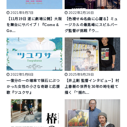
2021年9月7日
2022年2月16日
【11月19日 遂に劇場公開】大阪
【色褪せぬ名曲に心躍る】ミュ
を舞台にサバイブ！『Come &
ージカルの最高峰にスピルバー
Go…
グ監督が挑戦『ウ…
2022年5月6日
2025年9月29日
一億分の一の確率で隕石にぶつ
【井上剛 監督インタビュー】村
かった女性の小さな奇跡と応援
上春樹の世界を30年の時を経て
歌『ツユクサ』
描く「“揺れ…