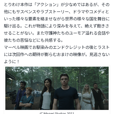
とりわけ本作は「アクション」が少なめではあるが、
その
他にもサスペンスやラブストーリー、
ドラマやコメディと
いった様々な要素を絡ませながら世界の様々な
国を舞台に
駆け巡る。これが物語により深みを与えて、
絶えず飽きさ
せることがない。
また守護神たちのユーモア溢れる会話や
彼たちの苦悩などにも共感
する。
マーベル映画でお馴染みのエンドクレジットの後とラスト
には次回
作への期待が膨らむおまけの映像が。見逃さない
ように！
(C)Marvel Studios 2021