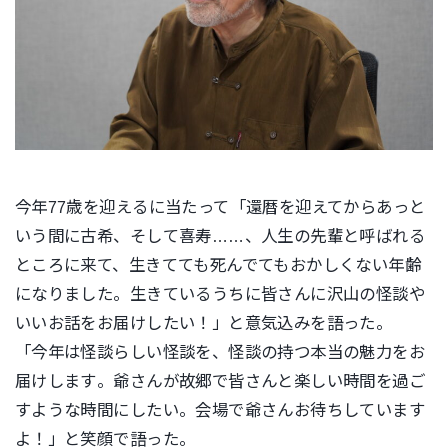
今年77歳を迎えるに当たって「還暦を迎えてからあっと
いう間に
古希、そして喜寿……、人生の先輩と呼ばれる
ところに来て、生き
てても死んでてもおかしくない年齢
になりました。生きているうち
に皆さんに沢山の怪談や
いいお話をお届けしたい！」
と意気込みを語った。
「今年は怪談らしい怪談を、怪談の持つ本当の魅力をお
届けします
。爺さんが故郷で皆さんと楽しい時間を過ご
すような時間にしたい
。会場で爺さんお待ちしています
よ！」と笑顔で語った。