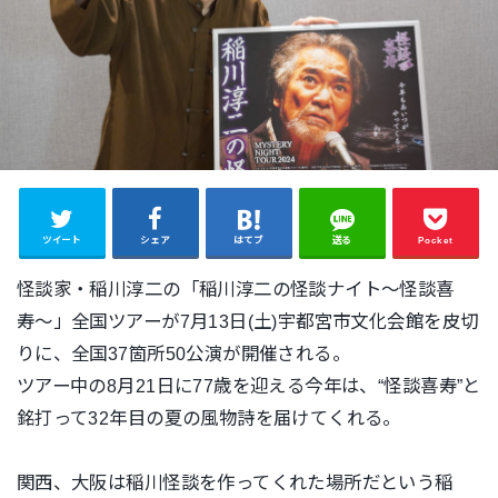
ツイート
シェア
はてブ
送る
Pocket
怪談家・稲川淳二の「稲川淳二の怪談ナイト〜怪談喜
寿〜」全国ツ
アーが7月13日(土)宇都宮市文化会館を皮切
りに、全国37箇
所50公演が開催される。
ツアー中の8月21日に77歳を迎える今年は、“怪談喜寿”と
銘
打って32年目の夏の風物詩を届けてくれる。
関西、大阪は稲川怪談を作ってくれた場所だという稲