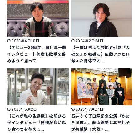
2023年4月10日
2024年2月24日
【デビュー20周年、黒川真一朗
【一度は考えた芸能界引退『犬
インタビュー】何度も歌手を辞
夜叉』が転機に】佐藤アツヒロ
めようと思って…
鍛えた身体で大…
2023年5月2日
2025年7月27日
【これが私の生き様】松前ひろ
石井ふく子白寿記念公演『かた
子インタビュー「神様が良い巡
き同志』、藤山直美と高島礼子
り合わせを与えて…
が初競演！大阪・…