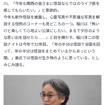
川。「今年も
関西の皆さまに怪談ならではのライブ感を
感じてもらいたい。」
と意欲的。
今年も新作怪談を披露し、心霊写真や不思議な写真を解
説する恒例
のコーナーも見どころの一つ。稲川は「
怖い
けど楽しくて心地よい公演にしたい。まるで夕日のよう
な思い
出を話せたら……」と目を輝かす。稲川淳二の怪
談ナイトは今年で32年目。「年の半分は怪談で全国
を回
って、年の半分は怪談をまとめているからあっという
間。」最
近では怪談が生き物のように思っている、とし
みじみ語る。