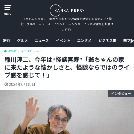
MENU
日常をエンタメに！関西からおもろい情報を発信するメディア！旅
行・グルメ・ニュース・イベント・エンタメ・ビジネス情報をお届け
します。
旅行
グルメ
ニュース
イベント
エンタメ
ビジネス書
関プレ
HOME
インタビュー
稲川淳二、今年は“怪談喜寿”「爺ちゃんの家
に来たような懐かしさと、怪談ならではのライ
ブ感を感じて！」
2024年6月18日
インタビュー