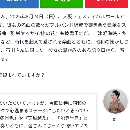
さん。
2025年8月24日（日）、
大阪フェスティバルホールで
は、
彼女の名曲の数々がフルバンド編成で響き合う豪華なス
新曲『弥栄ヤッサイ/棉の花』
も披露予定だ。『津軽海峡・冬
』など、時代を超えて愛される楽曲とともに、
昭和の懐かしさ
を、
石川さんに伺った。彼女の温かみのある語り口から、
音
くる。
で臨まれていますか？
ていただいていますが、
今回は特に昭和の
ックで心温まるステージにしたいと思ってい
冬景色』や『天城越え』、『
能登半島』と
石川
演奏とともに、
皆さんにじっくり聴いていた