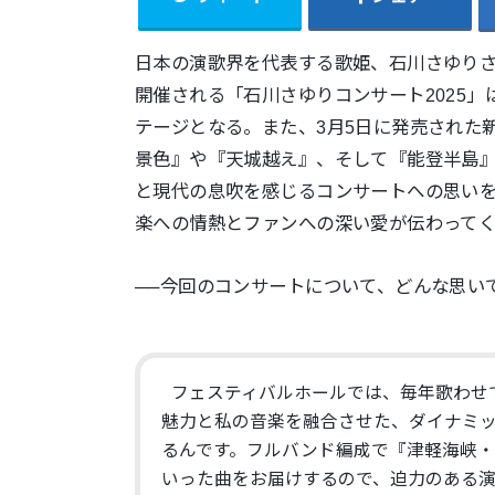
日本の演歌界を代表する歌姫、石川さゆり
開催される「
石川さゆりコンサート2025」
テージとな
る。また、3月5日に発売された
景色』や『天城越え』、そして『
能登半島
と現代の息吹を感じるコンサートへの思い
楽への情熱とファンへの深い愛が伝わって
──今回のコンサートについて、どんな思い
フェスティバルホールでは、毎年歌わせ
魅力と私の音楽を融合させた、
ダイナミ
るんです。
フルバンド編成で『津軽海峡・
いった曲をお届けするので、
迫力のある