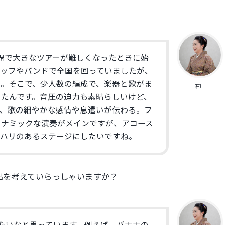
禍で大きなツアーが難しくなったときに始
タッフやバンドで全国を回っていました
が、
た。そこで、
少人数の編成で、
楽器と歌がま
石川
たんです。
音圧の迫力も素晴らしいけど、
、
歌の細やかな感情や息遣いが伝わる。
フ
イナミックな演奏がメイ
ンですが、アコース
リハリのあるステージにしたいですね。
出を考えていらっしゃいますか？