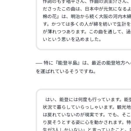
作詞のもず唱平さん、作曲の浜圭介さん
ださったこの曲は、
日本中が元気になる
棉の花』は、
明治から続く大阪の河内木
す。かつては多くの人が綿を紡いで生計
が薄れつつあります。この曲を通して、
過
いという思いを込めました。
── 特に『能登半島』は、
最近の能登地方へ
を運ばれているそうですね。
はい、能登には何度も行っています。能
状況で暮らしていらっしゃいます。
観光
は戻れていないのが現実です。でも、
そ
り戻そうとする姿に心を動かされます。
生が3人しかいない」
と言っていたこと。