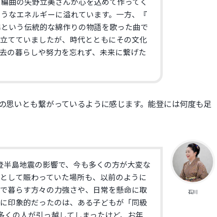
、
編曲の矢野立美さんが心を込めて作ってく
ようなエネルギーに溢れています。一方、『
綿という伝統的な綿作りの物語を歌った
曲で
を立てていましたが、
時代とともにその文化
去の暮らしや努力を忘れず、
未来に繋げた
の思いとも繋がっているように感じます。
能登には何度も足
登半島地震の影響で、
今も多くの方が大変な
地として賑わっていた場所も、
以前のように
こで暮らす方々の力強さや、
日常を懸命に取
石川
特に印象的だったのは、ある子どもが「同級
多くの人が引っ越してしまったけど、
お年