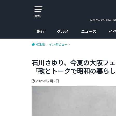
MENU
日常をエンタメに！関
旅行
グルメ
ニュース
イ
大阪
京都
兵庫
奈良
カレー
ラーメン
カフェ
たこ焼、お好み焼
大阪コスパ飯
HOME
インタビュー
石川さゆり、今夏の大阪フェ
「歌とトークで昭和の暮らし
2025年7月2日