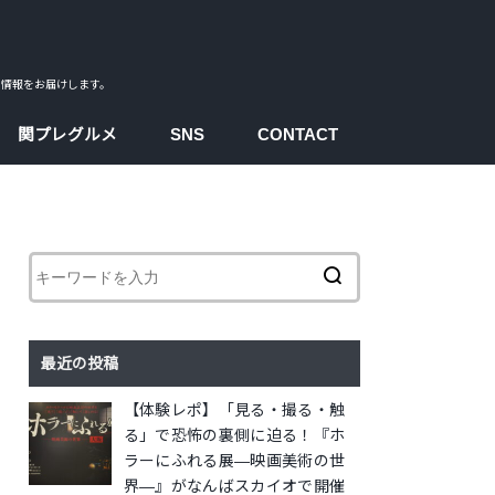
ス情報をお届けします。
関プレグルメ
SNS
CONTACT
facebook
instagram
twitter
youtube
最近の投稿
【体験レポ】「見る・撮る・触
る」で恐怖の裏側に迫る！『ホ
ラーにふれる展―映画美術の世
界―』がなんばスカイオで開催