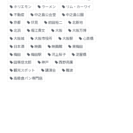
ホリエモン
ラーメン
リム・カーワイ
不動産
中之島公会堂
中之島公園
京都
伏見
前田裕二
北新地
北浜
堀江貴文
大阪
大阪万博
大阪城
大阪市役所
大阪駅
心斎橋
日本酒
映画
映画館
東梅田
梅田
梅田駅
河上桜子
淀屋橋
田端信太郎
神戸
西野亮廣
観光スポット
講演会
難波
高級食パン専門店