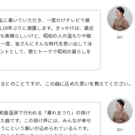
生に書いていただき、
一度だけテレビで披
,
16年ぶりに披露します。きっかけは、
最近
活も素晴らしいけど、
昭和の人の温もりや賑
石川
う一度、
皆さんにそんな時代を思い出してほ
ントとして、
歌とトークで昭和の暮らしを
れるとのことですが、
この曲に込めた思いを教えてください。
和倉温泉で行われる「
暴れまつり」の掛け
した曲です。この掛け声には、
みんなが幸せ
ようにという願いが込められているんです。
石川