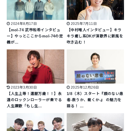
2024年8月17日
2025年7月11日
【mol-74 武市和希インタビュ
【中村唯人インタビュー】キラ
ー】やっとここからmol-74の定
キラ癒し系DKが演歌界に新風を
義が…
吹き込む！
2023年3月30日
2025年12月26日
【人生上等！還暦万歳！！】永
1/8（木）スタート『顔のない患
遠のロックンローラーが奏でる
者-救うか、裁くか-』 の魅力を
人生讃歌「もし生…
語る！ …