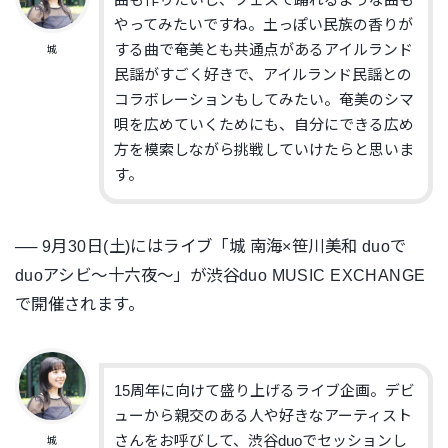
曲も作りたいし、フェスで踊れるような曲も
やってみたいですね。土っぽい民族の香りが
する曲で奄美とも共通点があるアイルランド
城
民謡がすごく好きで、アイルランド民謡との
コラボレーションもしてみたい。奄美のシマ
唄を広めていくためにも、
自分にできる広め
方を模索しながら挑戦していけたらと思いま
す。
── 9月30日(土)にはライブ「城 南海×笹川美和 duoで
duoアシビ〜十六夜〜」が渋谷duo MUSIC EXCHANGE
で開催されます。
15周年に向けて盛り上げるライブ企画。デビ
ューから親交のある人や好きなアーティスト
さんをお呼びして、渋谷duoでセッションし
城