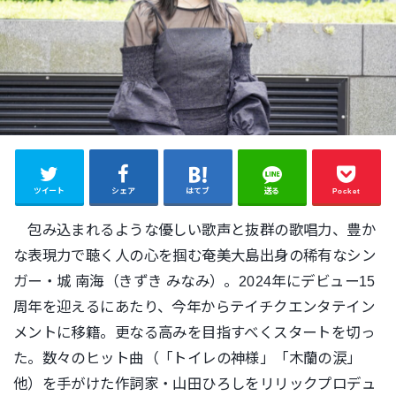
ツイート
シェア
はてブ
送る
Pocket
包み込まれるような優しい歌声と抜群の歌唱力、豊か
な表現力で聴く人の心を掴む奄美大島出身の稀有なシン
ガー・城 南海（きずき みなみ）。2024年にデビュー15
周年を迎えるにあたり、今年からテイチクエンタテイン
メントに移籍。更なる高みを目指すべくスタートを切っ
た。数々のヒット曲（「トイレの神様」「木蘭の涙」
他）を手がけた作詞家・山田ひろしをリリックプロデュ