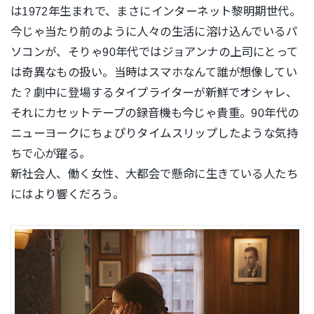
は1972
年生まれで、まさにインターネット黎明期世代。
今じゃ当たり前の
ように人々の生活に溶け込んでいるパ
ソコンが、そりゃ90年代ではジ
ョアンナの上司にとって
は奇異なもの扱い。当時はスマホなんて誰
が想像してい
た？劇中に登場するタイプライターが新鮮でオシャレ
、
それにカセットテープの録音機も今じゃ貴重。90年代の
ニューヨークにちょぴりタイムス
リップしたような気持
ちで心が躍る。
新社会人、働く女性、大都会で懸命に生きている人たち
にはより響くだろう。