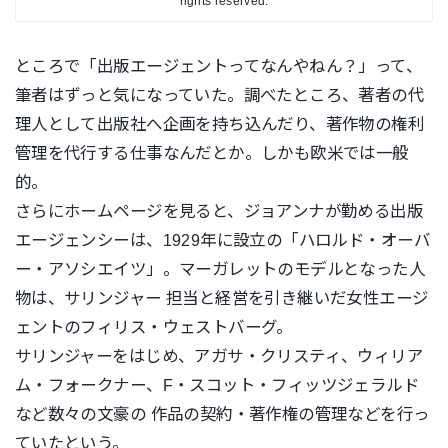
rights reserved.
ところで「出版エージェントってなんやねん？」って、
筆者はずっ
と気になっていた。調べたところ、著者の代
理人として出版社へ企
画を持ち込んだり、著作物の権利
管理を代行する仕事なんだとか。
しかも欧米では一般
的。
さらにホームページを見ると、ジョアンナが勤める出版
エージェン
シーは、1929年に設立の「ハロルド・オーバ
ー・
アソシエイツ」。マーガレットのモデルとなった人
物は、
サリンジャー 担当と経営を引き継いだ女性エージ
ェントのフィリス・ウェストバ
ーグ。
サリンジャーをはじめ、アガサ・クリスティ、ウィリア
ム・フォー
クナー、F・スコット・フィッツジェラルド
など数々の文豪の 作品の契約・著作権の管理などを行っ
ていたという。