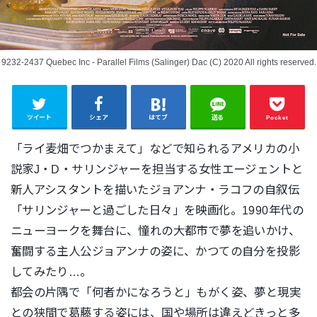
9232-2437 Quebec Inc - Parallel Films (Salinger) Dac (C) 2020 All rights reserved.
ツイート
シェア
はてブ
送る
Pocket
「ライ麦畑でつかまえて」などで知られるアメリカの小
説家J・D
・サリンジャーを担当する女性エージェントと
新人アシスタントを
描いたジョアンナ・ラコフの自叙伝
「サリンジャーと過ごした日々」を映画化。1990年代の
ニューヨークを舞台に、憧れの大都市で夢を追いか
け、
奮闘する主人公ジョアンナの姿に、かつての自分を投影
してみ
たり…。
都会の片隅で「何者かになろうと」もがく姿、夢と現実
との狭間で
葛藤する姿には、国や場所は違えどきっと多