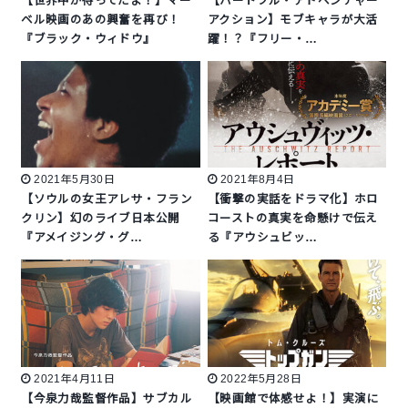
【世界中が待ってたよ！】マー
【ハートフル・アドベンチャー
ベル映画のあの興奮を再び！
アクション】モブキャラが大活
『ブラック・ウィドウ』
躍！？『フリー・…
2021年5月30日
2021年8月4日
【ソウルの女王アレサ・フラン
【衝撃の実話をドラマ化】ホロ
クリン】幻のライブ日本公開
コーストの真実を命懸けで伝え
『アメイジング・グ…
る『アウシュビッ…
2021年4月11日
2022年5月28日
【今泉力哉監督作品】サブカル
【映画館で体感せよ！】実演に