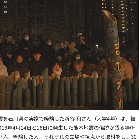
地震を石川県の実家で経験した新谷 和さん（大学4年）は、被
16年4月14日と16日に発生した熊本地震の傷跡が残る場所
い人、経験した人、それぞれの立場や視点から取材をし、30