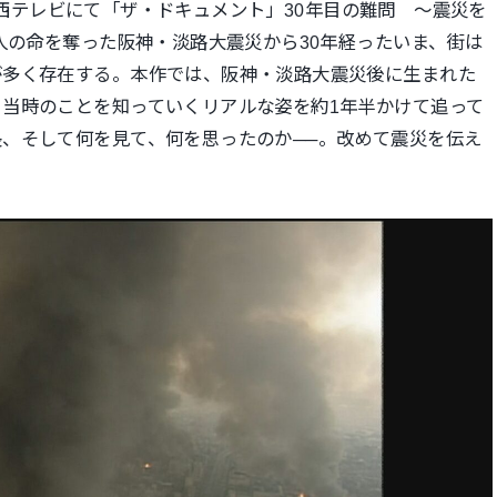
25関西テレビにて「ザ・ドキュメント」30年目の難問 〜震災を
4人の命を奪った阪神・淡路大震災から30年経ったいま、街は
が多く存在する。
本作では、阪神・淡路大震災後に生まれた
当時のことを知っていくリアルな姿を約1年半かけて追って
、そして何を見て、何を思ったのか──。改めて震災を伝え