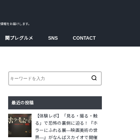
ス情報をお届けします。
関プレグルメ
SNS
CONTACT
facebook
instagram
twitter
youtube
最近の投稿
【体験レポ】「見る・撮る・触
る」で恐怖の裏側に迫る！『ホ
ラーにふれる展―映画美術の世
界―』がなんばスカイオで開催