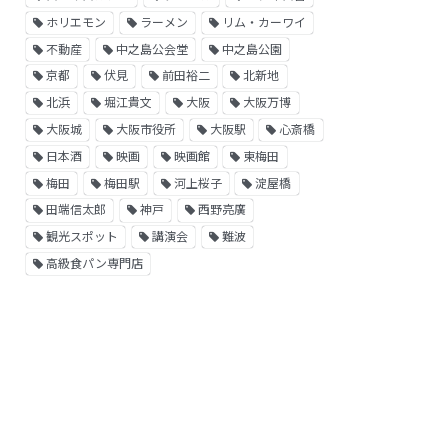
ホリエモン
ラーメン
リム・カーワイ
不動産
中之島公会堂
中之島公園
京都
伏見
前田裕二
北新地
北浜
堀江貴文
大阪
大阪万博
大阪城
大阪市役所
大阪駅
心斎橋
日本酒
映画
映画館
東梅田
梅田
梅田駅
河上桜子
淀屋橋
田端信太郎
神戸
西野亮廣
観光スポット
講演会
難波
高級食パン専門店