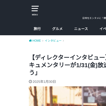
MENU
日常をエンタメに！関
旅行
グルメ
ニュース
イ
大阪
京都
兵庫
奈良
カレー
ラーメン
カフェ
たこ焼、お好み焼
大阪コスパ飯
HOME
インタビュー
【ディレクターインタビュー
キュメンタリーが1/31(金
う」
2025年1月30日