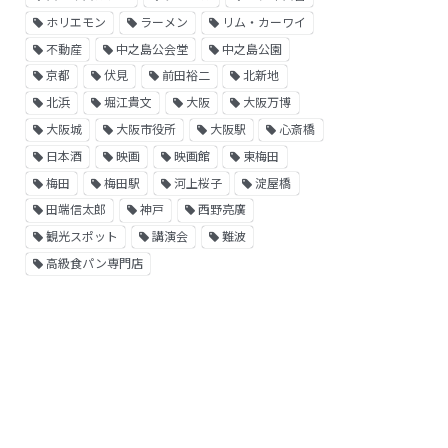
ホリエモン
ラーメン
リム・カーワイ
不動産
中之島公会堂
中之島公園
京都
伏見
前田裕二
北新地
北浜
堀江貴文
大阪
大阪万博
大阪城
大阪市役所
大阪駅
心斎橋
日本酒
映画
映画館
東梅田
梅田
梅田駅
河上桜子
淀屋橋
田端信太郎
神戸
西野亮廣
観光スポット
講演会
難波
高級食パン専門店