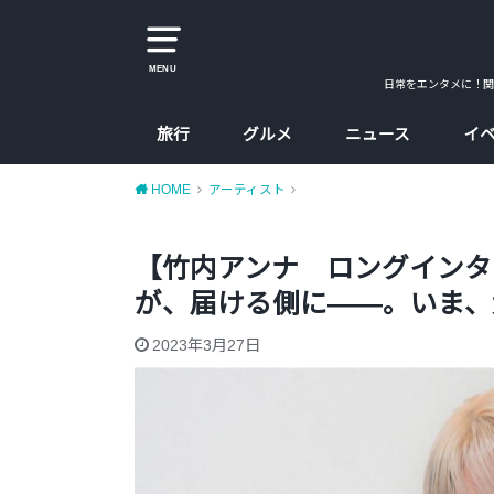
MENU
日常をエンタメに！関
旅行
グルメ
ニュース
イ
大阪
京都
兵庫
奈良
カレー
ラーメン
カフェ
たこ焼、お好み焼
大阪コスパ飯
HOME
アーティスト
【竹内アンナ ロングインタ
が、届ける側に——。いま、
2023年3月27日