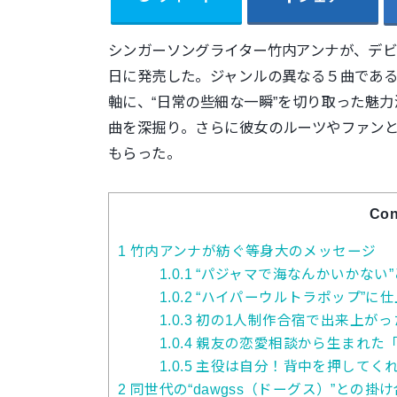
シンガーソングライター竹内アンナが、デビュー5
日に発売した。
ジャンルの異なる５曲であ
軸に、“日常の些細な一瞬”を切り取った魅力溢
曲を深掘り。さらに彼女のルーツやファン
もらった。
Con
1
竹内アンナが紡ぐ等身大のメッセージ
1.0.1
“パジャマで海なんかいかない
1.0.2
“ハイパーウルトラポップ”に
1.0.3
初の1人制作合宿で出来上がった「made m
1.0.4
親友の恋愛相談から生まれた
1.0.5
主役は自分！背中を押してくれる「
2
同世代の“dawgss（ドーグス）”との