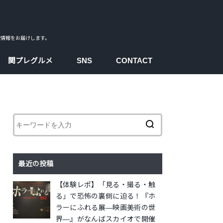
ス情報をお届けします。
関プレグルメ
SNS
CONTACT
facebook
instagram
twitter
youtube
最近の投稿
【体験レポ】「見る・撮る・触
る」で恐怖の裏側に迫る！『ホ
ラーにふれる展―映画美術の世
界―』がなんばスカイオで開催