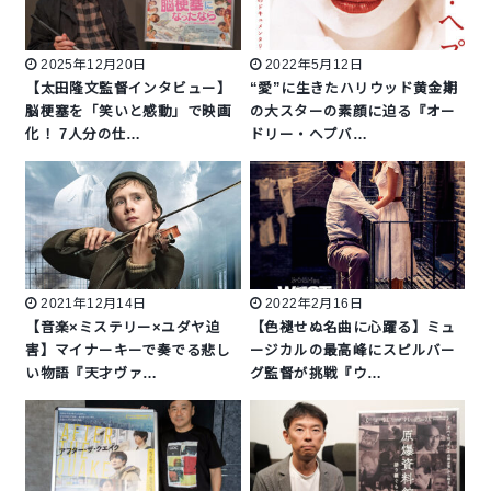
2025年12月20日
2022年5月12日
【太田隆文監督インタビュー】
“愛”に生きたハリウッド黄金期
脳梗塞を「笑いと感動」で映画
の大スターの素顔に迫る『オー
化！ 7人分の仕…
ドリー・ヘプバ…
2021年12月14日
2022年2月16日
【音楽×ミステリー×ユダヤ迫
【色褪せぬ名曲に心躍る】ミュ
害】マイナーキーで奏でる悲し
ージカルの最高峰にスピルバー
い物語『天才ヴァ…
グ監督が挑戦『ウ…