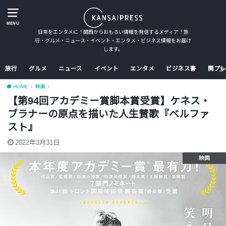
MENU
日常をエンタメに！関西からおもろい情報を発信するメディア！旅
行・グルメ・ニュース・イベント・エンタメ・ビジネス情報をお届け
します。
旅行
グルメ
ニュース
イベント
エンタメ
ビジネス書
関プレ
HOME
映画
【第94回アカデミー賞脚本賞受賞】ケネス・
ブラナーの原点を描いた人生賛歌『ベルファ
スト』
2022年3月31日
映画