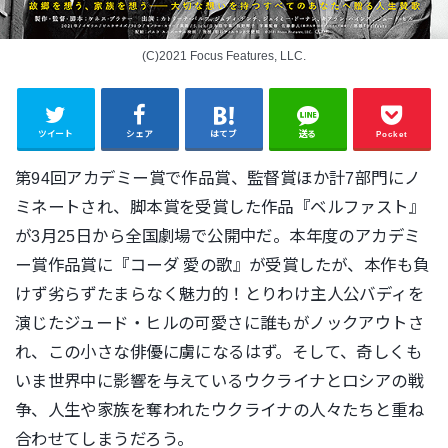
(C)2021 Focus Features, LLC.
ツイート
シェア
はてブ
送る
Pocket
第94回アカデミー賞で作品賞、監督賞ほか計7部門にノ
ミネートされ、脚本賞を受賞した作品『ベルファスト』
が3月25日から全国劇場で公開中だ。本年度のアカデミ
ー賞作品賞に『コーダ 愛の歌』が受賞したが、本作も負
けず劣らずたまらなく魅力的！とりわけ主人公バディを
演じたジュード・ヒルの可愛さに誰もがノックアウトさ
れ、この小さな俳優に虜になるはず。そして、奇しくも
いま世界中に影響を与えているウクライナとロシアの戦
争、人生や家族を奪われたウクライナの人々たちと重ね
合わせてしまうだろう。