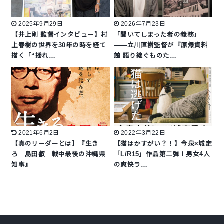
2025年9月29日
2026年7月23日
【井上剛 監督インタビュー】村
「聞いてしまった者の義務」
上春樹の世界を30年の時を経て
――立川直樹監督が『原爆資料
描く「“揺れ…
館 語り継ぐものた…
2021年6月2日
2022年3月22日
【真のリーダーとは】『生き
【猫はかすがい？！】今泉×城定
ろ 島田叡 戦中最後の沖縄県
「L/R15」作品第二弾！男女4人
知事』
の爽快ラ…