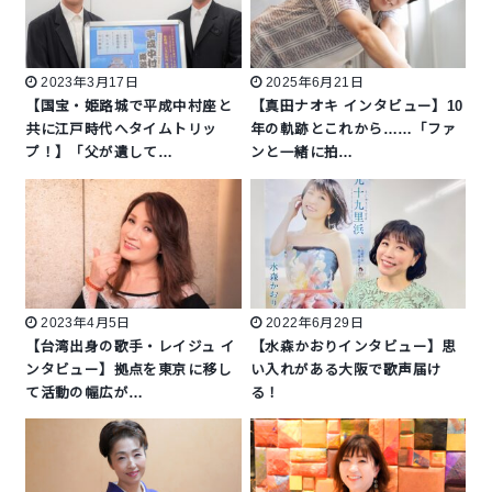
2023年3月17日
2025年6月21日
【国宝・姫路城で平成中村座と
【真田ナオキ インタビュー】10
共に江戸時代へタイムトリッ
年の軌跡とこれから……「ファ
プ！】「父が遺して…
ンと一緒に拍…
2023年4月5日
2022年6月29日
【台湾出身の歌手・レイジュ イ
【水森かおりインタビュー】思
ンタビュー】拠点を東京に移し
い入れがある大阪で歌声届け
て活動の幅広が…
る！