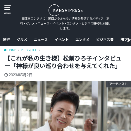
MENU
日常をエンタメに！関西からおもろい情報を発信するメディア！旅
行・グルメ・ニュース・イベント・エンタメ・ビジネス情報をお届け
します。
旅行
グルメ
ニュース
イベント
エンタメ
ビジネス書
関プレ
HOME
アーティスト
【これが私の生き様】松前ひろ子インタビュ
ー「神様が良い巡り合わせを与えてくれた」
2023年5月2日
アーティスト