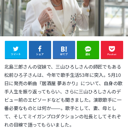
ツイート
シェア
はてブ
送る
Pocket
北島三郎さんの従妹で、三山ひろしさんの師匠でもある
松前ひろ子さんは、今年で歌手生活53年に突入。5月10
日に発売の新曲『居酒屋 夢あかり』について、自身の歌
手人生を振り返ってもらい、さらに三山ひろしさんのデ
ビュー前のエピソードなども聞きました。
演歌歌手に一
番必要なものとは何か―—。
歌手として、妻、母とし
て、そしてミイガンプロダクションの社長としてそれぞ
れの目線で語ってもらいました。