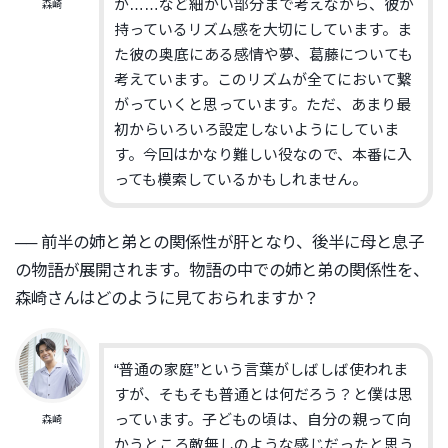
か……
など細かい部分まで考えながら、
彼が
森崎
持っているリズム感を大切にしています。
ま
た彼の奥底にある感情や夢、葛藤についても
考えています。
このリズムが全てにおいて繋
がっていくと思っています。ただ、
あまり最
初からいろいろ設定しないようにしていま
す。
今回はかなり難しい役なので、
本番に入
っても模索しているかもしれません。
── 前半の姉と弟との関係性が肝となり、
後半に母と息子
の物語が展開されます。
物語の中での姉と弟の関係性を、
森崎さんはどのように見ておられますか？
“普通の家庭”という言葉がしばしば使われま
すが、
そもそも普通とは何だろう？と僕は思
っています。子どもの頃は、
自分の親って向
森崎
かうところ敵無しのような感じだったと思う