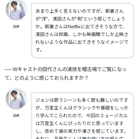
あまり上手く言えないのですが、新妻さん
が“洋”、濱田さんが“
和”という感じでしょう
か。
新妻さんはNetflixに出てきそうな方で、
森崎
濱田さんは邦画、
しかも映画館でしか上映さ
れないような作品に出てきそうなイメー
ジで
す。
── Wキャストの田代さんの演技を稽古場でご覧になっ
て、
どのように感じておられますか？
ジョンは歌うシーンも多く歌も難しいのです
が、
万里生くんはクラシックや基礎をしっか
り学んでこられたので、
今回のミュージカル
森崎
は万里生くんにぴったりだと思っています
し、
改めて彼の実力や凄さを感じています。