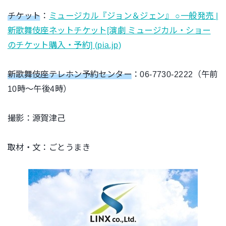
チケット
：
ミュージカル『ジョン＆ジェン』 ○一般発売 |
新歌舞伎座ネットチケット[演劇 ミュージカル・ショー
のチケット購入・予約] (pia.jp)
新歌舞伎座テレホン予約センター
：06-7730-2222（午前
10時～午後4時）
撮影：源賀津己
取材・文：ごとうまき