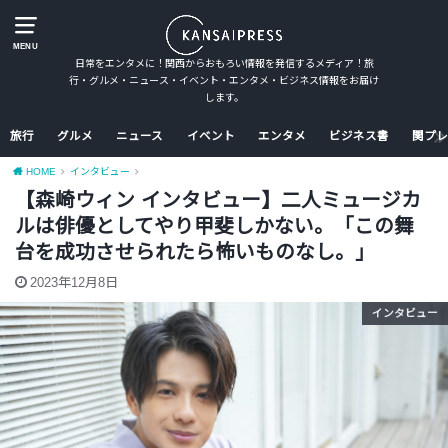
MENU
日常をエンタメに！関西からおもろい情報を発信するメディア！旅
行・グルメ・ニュース・イベント・エンタメ・ビジネス情報をお届け
します。
旅行
グルメ
ニュース
イベント
エンタメ
ビジネス書
関プレ
HOME
インタビュー
【森崎ウィン インタビュー】二人ミュージカ
ルは俳優としてやり甲斐しかない。「この舞
台を成功させられたら怖いものなし。」
2023年12月8日
インタビュー