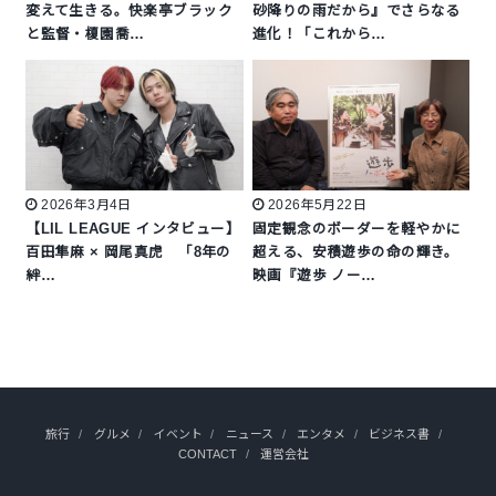
変えて生きる。快楽亭ブラック
砂降りの雨だから』でさらなる
と監督・榎園喬…
進化！「これから…
2026年3月4日
2026年5月22日
【LIL LEAGUE インタビュー】
固定観念のボーダーを軽やかに
百田隼麻 × 岡尾真虎 「8年の
超える、安積遊歩の命の輝き。
絆…
映画『遊歩 ノー…
旅行
グルメ
イベント
ニュース
エンタメ
ビジネス書
CONTACT
運営会社