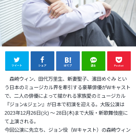
ツイート
シェア
はてブ
送る
Pocket
森崎ウィン、田代万里生、新妻聖子、濱田めぐみ とい
う日本のミュージカル界を牽引する豪華俳優がWキャスト
で、
二人の俳優
によって描かれる
家族愛のミュージカル
『ジョン&ジェン』
が日本で初演を迎える。大阪公演は
2023年12月26日(火) ～ 28日(木)まで大阪・新歌舞伎座に
て上演される。
今回公演に先立ち、ジョン役（Wキャスト）
の森崎ウィン