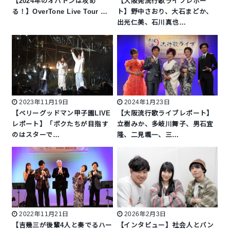
【2024年のオバトンは攻め
【大阪発流行歌ライブレポー
る！】OverTone Live Tour …
ト】野中さおり、大石まどか、
出光仁美、石川真也…
2023年11月19日
2024年1月23日
【ベリーグッドマン甲子園LIVE
【大阪流行歌ライブレポート】
レポート】「ボクたちが目指す
立樹みか、多岐川舞子、男石宜
のはスターで…
隆、二見颯一、三…
2022年11月21日
2026年2月3日
【吉幾三が後輩4人と奏でるハー
【インタビュー】社会人とバン