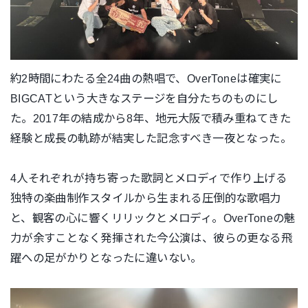
約2時間にわたる全24曲の熱唱で、
OverToneは確実に
BIGCATという大きなステージを自
分たちのものにし
た。2017年の結成から8年、
地元大阪で積み重ねてきた
経験と成長の軌跡が結実した記念すべき
一夜となった。
4人それぞれが持ち寄った歌詞とメロディで作り上げる
独特の楽曲
制作スタイルから生まれる圧倒的な歌唱力
と、
観客の心に響くリリックとメロディ。
OverToneの魅
力が余すことなく発揮された今公演は、
彼らの更なる飛
躍への足がかりとなったに違いない。