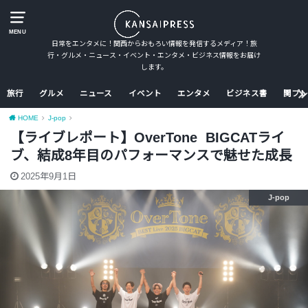
MENU
日常をエンタメに！関西からおもろい情報を発信するメディア！旅
行・グルメ・ニュース・イベント・エンタメ・ビジネス情報をお届け
します。
旅行
グルメ
ニュース
イベント
エンタメ
ビジネス書
関プレ
HOME
J-pop
【ライブレポート】OverTone BIGCATライ
ブ、結成8年目のパフォーマンスで魅せた成長
2025年9月1日
J-pop