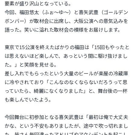
要素が盛り沢山となっている。
今回、福田悠太（ふぉ〜ゆ〜）と喜矢武豊（ゴールデン
ボンバー）
が取材会に出席し、大阪公演への意気込みを
語った。笑いに溢れた
取材会の模様をお届けします。
東京で15公演を終えたばかりの福田は「15回もやったと
は思え
ないほど楽しんで、あっという間に駆け抜けまし
た。」
と笑顔を見せる。
差し入れでもらったという大量のビールが楽屋の冷蔵庫
に冷やされ
ており「こんなのなくならないだろうって思
っていたら、綺麗にな
くなりました」と、舞台後の一杯
も楽しんでいたよう。
今回舞台に初参加となる喜矢武豊は「最初は俺で大丈夫
かな、という不安もありましたが、途中で
吹っ切れまし
た。皆さん毎回違ったアドリブやアクシデントを起こ
し