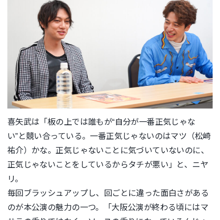
喜矢武は「板の上では誰もが“自分が一番正気じゃな
い”と競い合
っている。一番正気じゃないのはマツ（松崎
祐介）かな。正気じゃ
ないことに気づいていないのに、
正気じゃないことをしているから
タチが悪い」と、ニヤ
リ。
毎回ブラッシュアップし、回ごとに違った面白さがある
のが本公演
の魅力の一つ。「大阪公演が終わる頃にはマ