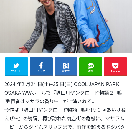
ツイート
シェア
はてブ
送る
Pocket
2024 年2 月24 日(土)~25 日(日) COOL JAPAN PARK
OSAKA WWホールで『隅田川ヤングロード物語 2 ~嗚
呼!青春はマサラの香り!~』が上演される。
今作は『隅田川ヤングロード物語 ~嗚呼!そりゃあいけね
えぜ!~』の続編。再び訪れた商店街の危
機に、マサラム
ービーからタイムスリップまで、前作を超えるドタ
バタ