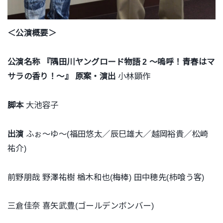
＜公演概要＞
公演名称
『隅田川ヤングロード物語 2
～嗚呼！青春はマ
サラの香り！～
』
原案・演出
小林顕作
脚本
大池容子
出演
ふぉ～ゆ～(福田悠太／辰巳雄大／越岡裕貴／松崎
祐介)
前野朋哉 野澤祐樹 楢木和也(梅棒) 田中穂先(柿喰う客)
三倉佳奈 喜矢武豊(ゴールデンボンバー)