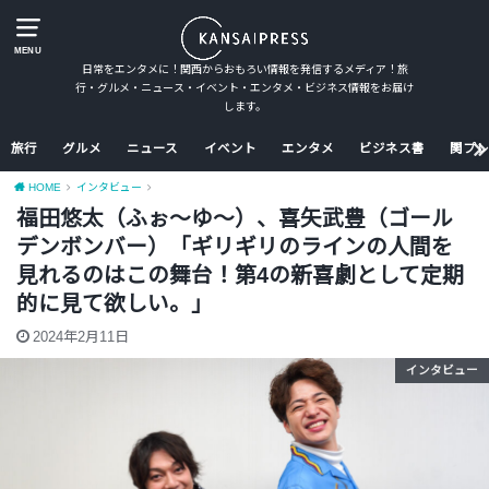
MENU
日常をエンタメに！関西からおもろい情報を発信するメディア！旅
行・グルメ・ニュース・イベント・エンタメ・ビジネス情報をお届け
します。
旅行
グルメ
ニュース
イベント
エンタメ
ビジネス書
関プレ
HOME
インタビュー
福田悠太（ふぉ〜ゆ〜）、喜矢武豊（ゴール
デンボンバー）「ギリギリのラインの人間を
見れるのはこの舞台！第4の新喜劇として定期
的に見て欲しい。」
2024年2月11日
インタビュー