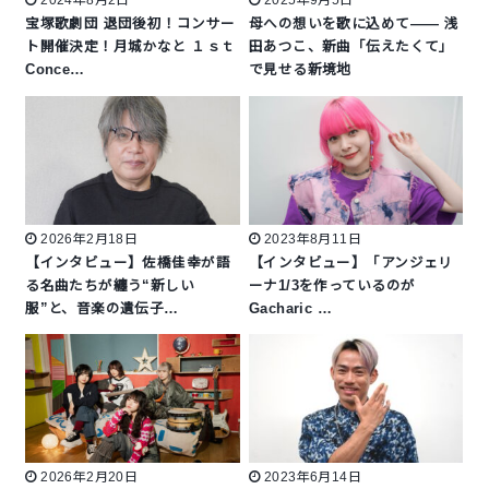
2024年8月2日
2025年9月5日
宝塚歌劇団 退団後初！コンサー
母への想いを歌に込めて—— 浅
ト開催決定！月城かなと １ｓｔ
田あつこ、新曲「伝えたくて」
Conce…
で見せる新境地
2026年2月18日
2023年8月11日
【インタビュー】佐橋佳幸が語
【インタビュー】「アンジェリ
る名曲たちが纏う“新しい
ーナ1/3を作っているのが
服”と、音楽の遺伝子…
Gacharic …
2026年2月20日
2023年6月14日