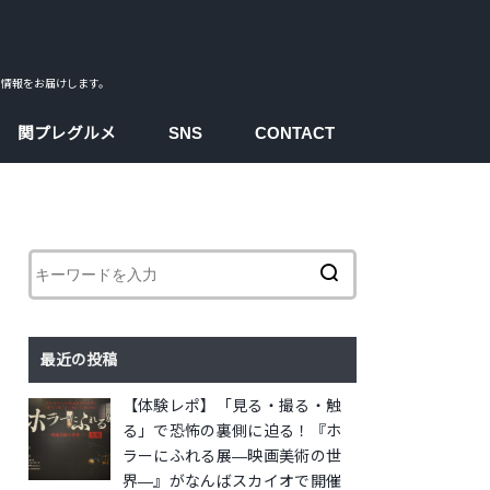
ス情報をお届けします。
関プレグルメ
SNS
CONTACT
facebook
instagram
twitter
youtube
最近の投稿
【体験レポ】「見る・撮る・触
る」で恐怖の裏側に迫る！『ホ
ラーにふれる展―映画美術の世
界―』がなんばスカイオで開催