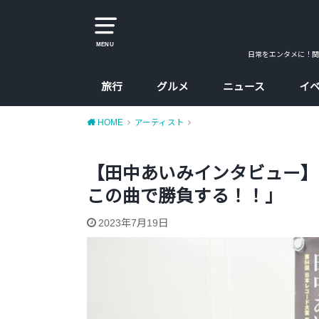
MENU
日常をエンタメに！関
旅行
グルメ
ニュース
イ
大阪
京都
兵庫
奈良
カレー
ラーメン
カフェ
たこ焼、お好み焼
大阪コスパ飯
HOME
アーティスト
【田中あいみインタビュー】
この曲で勝負する！！」
2023年7月19日