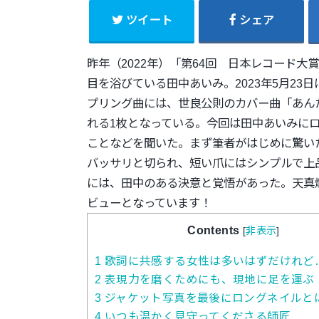
ツイート
シェア
昨年（2022年）「第64回 日本レコード大
目を浴びている田中あいみ。
2023年5月2
プリング曲には、世良公則のカバー曲「
あん
れる1枚となっている。
今回は田中あいみに
ことなどを聞いた。
まず筆者がはじめに驚い
バッサリと切
られ、
短い爪にはシンプルで上
には、
田中のある決意と覚悟があった。
天真
ビューとなっています！
Contents
[
非表示
]
1
歌詞に共感する女性は多いはずだけれど
2
表現力を磨くためにも、現地に足を運ぶ
3
ジャケット写真を最後にロングネイルと
4
いつも温かく見守ってくださる師匠