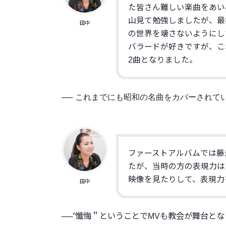
た皆さん難しい楽曲をあい
山見て勉強しましたが、
最
田中
の世界を壊さないようにし
バラードが好きですが、
こ
2曲となりました。
── これまでにも昭和の名曲をカバーされて
ファーストアルバムでは藤
たが、
当時の方の表現力は
映像を見たりして、
表現力
田中
──”
懺悔＂ということでMVも教会が舞台とな