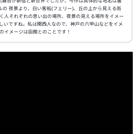
れ舞台が新宿と新世界でしたが、
今作は具体的な地名は書
ルの 夜景より、白い客船(フェリー)、
丘の上から見える街
く人それぞれの思い出の場所、
夜景の見える場所をイメー
しいですね。
私は関西人なので、神戸の六甲山などをイメ
のイメージは函館とのことです！