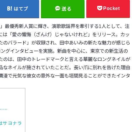
Pocket
はてブ
送る
賞」最優秀新人賞に輝き、
演歌歌謡界を牽引する1人として、注
3日には「愛の懺悔（ざんげ）じゃないけれど」
をリリース。カッ
たのバラード」が収録され、
田中あいみの新たな魅力が感じら
ロングインタビューを実施。
新曲を中心に、東京での新生活の
たのは、
田中のトレードマークと言える華麗なロングネイルが
品なネイルが施されていたことだ。
長い爪に別れを告げた理由
爛漫で元気な彼女の意外な一面も垣間見ることができたインタ
……
はサヨナラ