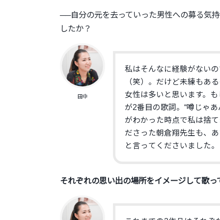
──
自分の元を去っていった男性への募る気持
したか？
私はそんなに経験がないの
（笑）。
だけど未練もある
女性は多いと思い
ます。も
田中
が2番目の歌詞。“
噂じゃあ
がわかった時点で私は捨て
ださった朝倉翔先生も、
あ
と言っ
てくださいました。
それぞれの思い出の場所をイメージして歌っ