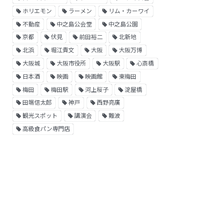
ホリエモン
ラーメン
リム・カーワイ
不動産
中之島公会堂
中之島公園
京都
伏見
前田裕二
北新地
北浜
堀江貴文
大阪
大阪万博
大阪城
大阪市役所
大阪駅
心斎橋
日本酒
映画
映画館
東梅田
梅田
梅田駅
河上桜子
淀屋橋
田端信太郎
神戸
西野亮廣
観光スポット
講演会
難波
高級食パン専門店