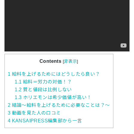
Contents
[
非表示
]
1
給料を上げるためにはどうしたら良い？
1.1
給料＝労力の対価！？
1.2
質と値段は比例しない
1.3
ホリエモンは希少価値が高い！
2
結論～給料を上げるために必要なことは？～
3
動画を見た人の口コミ
4
KANSAIPRESS編集部から一言