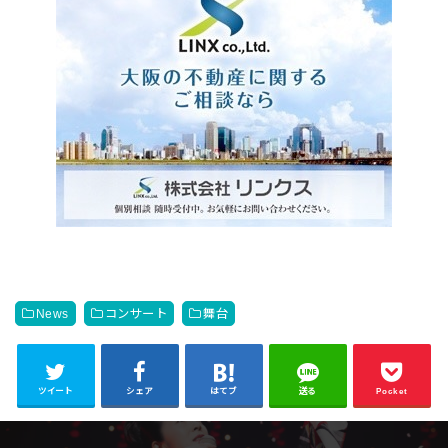
News
コンサート
舞台
ツイート
シェア
はてブ
送る
Pocket