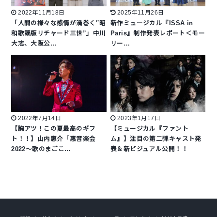
2022年11月18日
2025年11月26日
「人間の様々な感情が渦巻く‟昭
新作ミュージカル『ISSA in
和歌謡版リチャード三世”」中川
Paris』制作発表レポート＜モー
大志、大阪公…
リー…
2022年7月14日
2023年1月17日
【胸アツ！この夏最高のギフ
【ミュージカル『ファント
ト！！】山内惠介「惠音楽会
ム』】注目の第二弾キャスト発
2022〜歌のまごこ…
表＆新ビジュアル公開！！