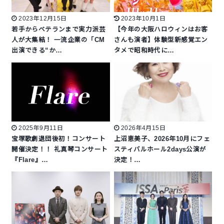
2023年12月15日
2023年10月1日
若手からベテランまで実力派芸
【今年の大阪ハロウィンはお客
人が大集結！ 一流企業の「CM
さんも演者】体験型新感覚エン
出演できる“か…
タメで昭和時代に…
2025年9月11日
2026年4月15日
宝塚歌劇退団後初！コンサート
上沼恵美子、2026年10月にフェ
開催決定！！ 礼真琴コンサート
スティバルホール2days公演が
『Flare』…
決定！…