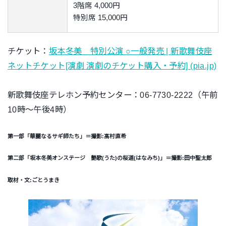
3階席 4,000円
特別席 15,000円
チケット：
坂本冬美 特別公演 ○一般発売 | 新歌舞伎座
ネットチケット[演劇 演劇のチケット購入・予約] (pia.jp)
新歌舞伎座テレホン予約センター：06-7730-2222（午前
10時～午後4時）
第一部「華麗なるサギ師たち」＝撮影
:
髙村直希
第二部「坂本冬美オンステージ 艶歌
(
うた
)
の桜道
(
はなみち
)
」＝撮影
:
田中聖太郎
取材・文:ごとうまき