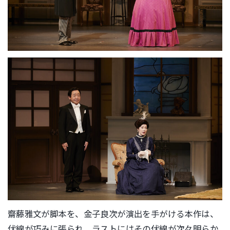
齋藤雅文が脚本を、金子良次が演出を手がける本作は、
伏線が巧みに張られ、ラストにはその伏線が次々明らか