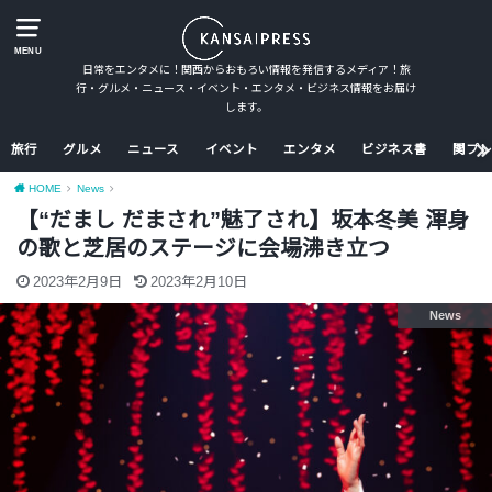
MENU
日常をエンタメに！関西からおもろい情報を発信するメディア！旅
行・グルメ・ニュース・イベント・エンタメ・ビジネス情報をお届け
します。
旅行
グルメ
ニュース
イベント
エンタメ
ビジネス書
関プレ
HOME
News
【“だまし だまされ”魅了され】坂本冬美 渾身
の歌と芝居のステージに会場沸き立つ
2023年2月9日
2023年2月10日
News