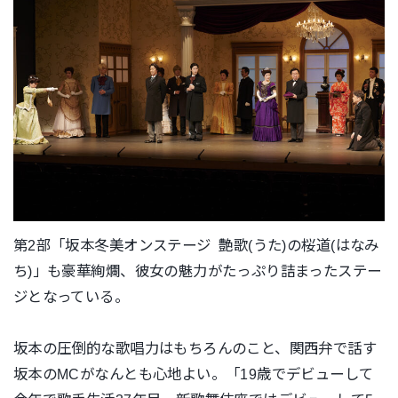
第2部「坂本冬美オンステージ 艶歌(うた)の桜道(はなみ
ち)」も豪華絢爛、彼女の魅力がたっぷり詰まったステー
ジとなっている。
坂本の圧倒的な歌唱力はもちろんのこと、関西弁で話す
坂本のMCがなんとも心地よい。「19歳でデビューして