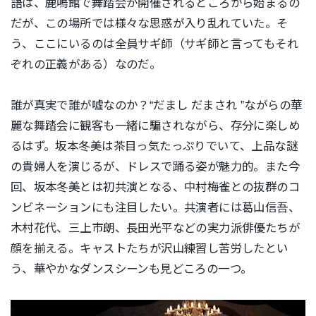
語は、鹿鳴館で舞踏会が開催されるところから始まるの
だが、この場所では様々な思惑が入り乱れていた。そ
う、ここにいるのは全員サギ師（サギ師と言ってもそれ
ぞれの正義がある）なのだ。
誰が真実で誰が嘘なのか？“だまし だまされ ”ながらの華
麗な舞踏会に観客も一緒に騙されながら、存分に楽しめ
るはず。坂本冬美は茶目っ気たっぷりでいて、上品な謎
の貴婦人を演じるが、ドレスで踊る姿が魅力的。また今
回、坂本冬美とは初共演となる、中村梅雀との抜群のコ
ンビネーションにも注目したい。共演者には葛山信吾、
木村花代、三上市朗、長田光平などの実力派俳優たちが
顔を揃える。キャストたちが沢山練習し苦労したとい
う、華やかなダンスシーンも見どころの一つ。