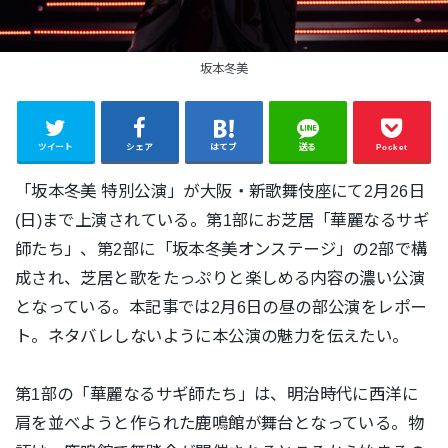
坂本冬美
ツイート
シェア
はてブ
送る
Pocket
「坂本冬美 特別公演」が大阪・新歌舞伎座にて2月26日
(日)まで上演されている。第1部にお芝居「華麗なるサギ
師たち」、第2部に「坂本冬美オンステージ」の2部で構
成され、芝居と歌をたっぷりと楽しめる内容の濃い公演
となっている。本記事では2月6日の昼の部公演をレポー
ト。ネタバレしないように本公演の魅力を伝えたい。
第1部の「華麗なるサギ師たち」は、明治時代に西洋に
肩を並べようと作られた鹿鳴館が舞台となっている。物