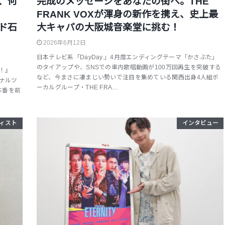
、何
完成のメッセージをあなたの街へ。THE
FRANK VOXが渾身の新作を携え、史上最
ド石
大キャパの大阪城音楽堂に挑む！
2026年6月12日
日本テレビ系「DayDay.」4月度エンディングテーマ「かさぶた」
のタイアップや、SNSでの車内歌唱動画が100万回再生を突破する
ト！』
など、今まさに凄まじい勢いで注目を集めている関西出身4人組ボ
ナルツ
ーカルグループ・THE FRA…
本番を前
ィスト
インタビュー