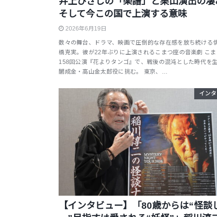
井上ひさしの「楽譜」と栗山演出の凄
そして今この国で上演する意味
2026年6月19日
数々の舞台、ドラマ、映画で圧倒的な存在感を放ち続ける
橋克実。彼が22年ぶりに上演されるこまつ座の音楽劇 こ
158回公演『花よりタンゴ』で、戦後の混沌とした時代を
闇成金・高山金太郎役に挑む。 東京、…
インタ
【インタビュー】「80歳からは“怪談