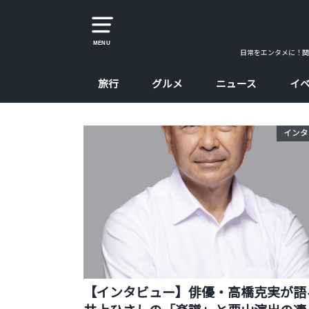
MENU
日常をエンタメに！関
旅行
グルメ
ニュース
イ
大阪
京都
兵庫
奈良
カレー
ラーメン
カフェ
たこ焼、お好み焼
大阪コスパ飯
インタ
【インタビュー】俳優・高橋克実が語