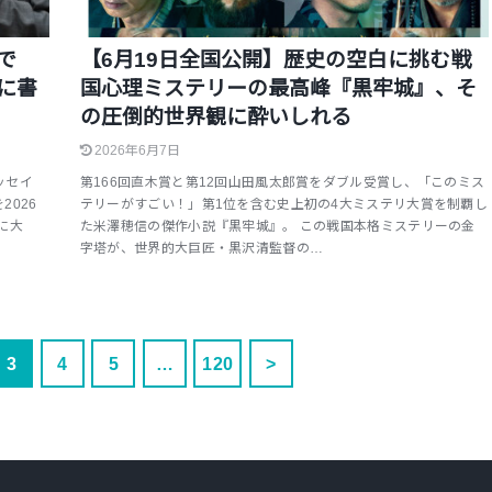
で
【6月19日全国公開】歴史の空白に挑む戦
に書
国心理ミステリーの最高峰『黒牢城』、そ
の圧倒的世界観に酔いしれる
2026年6月7日
ッセイ
第166回直木賞と第12回山田風太郎賞をダブル受賞し、「このミス
026
テリーがすごい！」第1位を含む史上初の4大ミステリ大賞を制覇し
に大
た米澤穂信の傑作小説『黒牢城』。 この戦国本格ミステリーの金
字塔が、世界的大巨匠・黒沢清監督の…
3
4
5
…
120
>