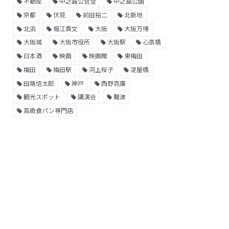
不動産
中之島公会堂
中之島公園
京都
伏見
前田裕二
北新地
北浜
堀江貴文
大阪
大阪万博
大阪城
大阪市役所
大阪駅
心斎橋
日本酒
映画
映画館
東梅田
梅田
梅田駅
河上桜子
淀屋橋
田端信太郎
神戸
西野亮廣
観光スポット
講演会
難波
高級食パン専門店