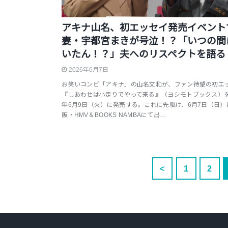
アキナ山名、初エッセイ発売イベント
妻・宇都宮まきが号泣！？「いつの間
いたん！？」夫へのリスペクトを語る
2026年6月7日
お笑いコンビ「アキナ」の山名文和が、ファン待望の初エ
『しあわせは小走りでやって来る』（ヨシモトブックス）を2
年6月9日（火）に発売する。これに先駆け、6月7日（日）
阪・HMV＆BOOKS NAMBAにて出…
<
1
2