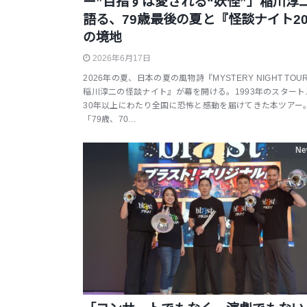
ー”目指すは愛される“妖怪”」稲川淳
語る、79歳最後の夏と『怪談ナイト20
の境地
2026年6月17日
2026年の夏、日本の夏の風物詩『MYSTERY NIGHT TOUR 
稲川淳二の怪談ナイト』が幕を開ける。1993年のスタート
30年以上にわたり全国に恐怖と感動を届けてきた本ツアー
「79歳、70…
Ne