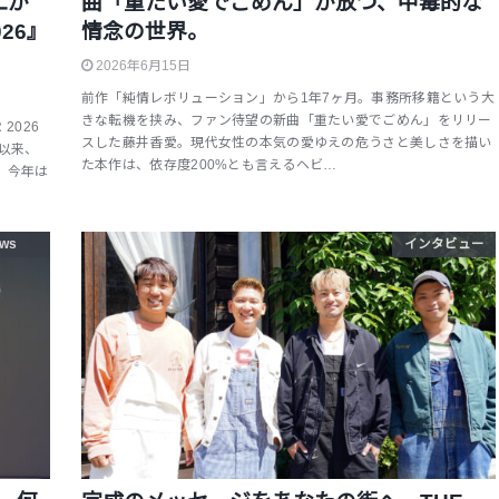
二が
曲「重たい愛でごめん」が放つ、中毒的な
26』
情念の世界。
2026年6月15日
前作「純情レボリューション」から1年7ヶ月。事務所移籍という大
きな転機を挟み、ファン待望の新曲「重たい愛でごめん」をリリー
2026
スした藤井香愛。現代女性の本気の愛ゆえの危うさと美しさを描い
以来、
た本作は、依存度200%とも言えるヘビ…
。今年は
ws
インタビュー