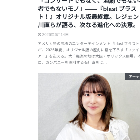
「コンサートでもなく、演劇でもない
者でもないモノ」――『blast ブラス
ト！』オリジナル版最終章。レジェン
川直らが語る、次なる進化への決意。
2026年6月14日
アメリカ発の究極のエンターテインメント『blast ブラス
が、2026年夏、オリジナル版の歴史に幕を下ろす「ファイ
アー」を迎える。大千穐楽の地は大阪・オリックス劇場。
に、カンパニーを牽引する石川直をは…
アーテ