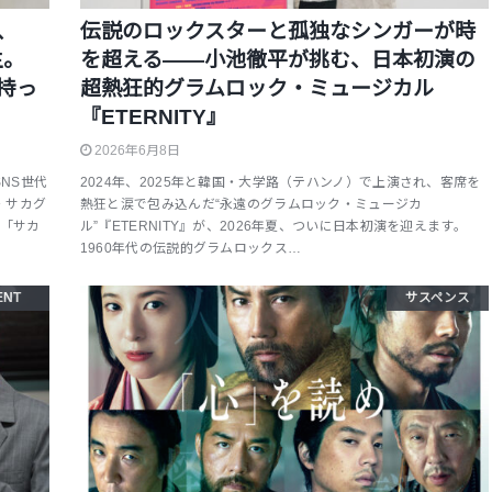
、
伝説のロックスターと孤独なシンガーが時
生。
を超える――小池徹平が挑む、日本初演の
持っ
超熱狂的グラムロック・ミュージカル
『ETERNITY』
2026年6月8日
NS世代
2024年、2025年と韓国・大学路（テハンノ）で上演され、客席を
・サカグ
熱狂と涙で包み込んだ“永遠のグラムロック・ミュージカ
ら「サカ
ル”『ETERNITY』が、2026年夏、ついに日本初演を迎えます。
1960年代の伝説的グラムロックス…
ENT
サスペンス