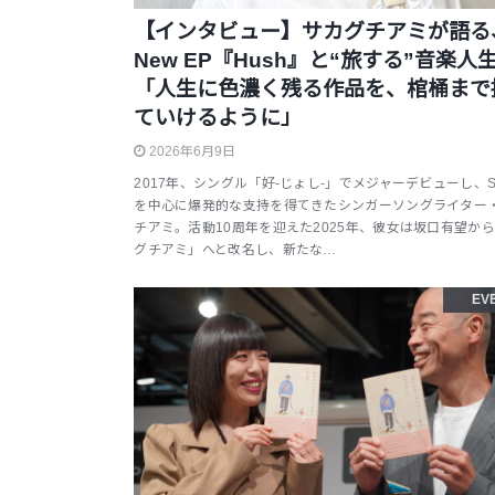
【インタビュー】サカグチアミが語る
New EP『Hush』と“旅する”音楽人
「人生に色濃く残る作品を、棺桶まで
ていけるように」
2026年6月9日
2017年、シングル「好-じょし-」でメジャーデビューし、S
を中心に爆発的な支持を得てきたシンガーソングライター
チアミ。活動10周年を迎えた2025年、彼女は坂口有望か
グチアミ」へと改名し、新たな…
EV