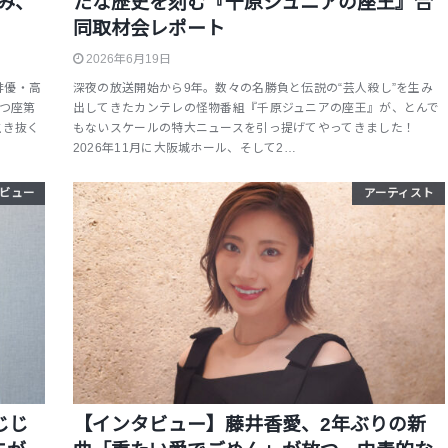
み、
たな歴史を刻む『千原ジュニアの座王』合
同取材会レポート
2026年6月19日
俳優・高
深夜の放送開始から9年。数々の名勝負と伝説の“芸人殺し”を生み
まつ座第
出してきたカンテレの怪物番組『千原ジュニアの座王』が、とんで
生き抜く
もないスケールの特大ニュースを引っ提げてやってきました！
2026年11月に大阪城ホール、そして2…
ビュー
アーティスト
じじ
【インタビュー】藤井香愛、2年ぶりの新