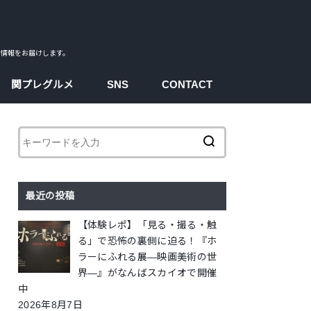
ス情報をお届けします。
関プレグルメ
SNS
CONTACT
facebook
instagram
twitter
youtube
最近の投稿
【体験レポ】「見る・撮る・触
る」で恐怖の裏側に迫る！『ホ
ラーにふれる展―映画美術の世
界―』がなんばスカイオで開催
中
2026年8月7日